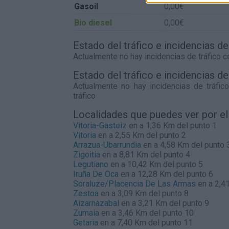
Gasoil
0,00€
Bio diesel
0,00€
Estado del tráfico e incidencias d
Actualmente no hay incidencias de tráfico 
Estado del tráfico e incidencias d
Actualmente no hay incidencias de tráfi
tráfico
Localidades que puedes ver por e
Vitoria-Gasteiz
en a 1,36 Km del punto 1
Vitoria
en a 2,55 Km del punto 2
Arrazua-Ubarrundia
en a 4,58 Km del punto 
Zigoitia
en a 8,81 Km del punto 4
Legutiano
en a 10,42 Km del punto 5
Iruña De Oca
en a 12,28 Km del punto 6
Soraluze/Placencia De Las Armas
en a 2,4
Zestoa
en a 3,09 Km del punto 8
Aizarnazabal
en a 3,21 Km del punto 9
Zumaia
en a 3,46 Km del punto 10
Getaria
en a 7,40 Km del punto 11