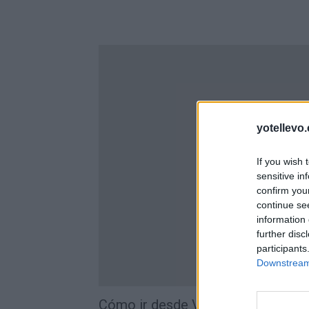
yotellevo.
If you wish 
sensitive in
confirm you
continue se
information 
further disc
participants
Downstream 
Cómo ir desde Valencia a Pozalmu