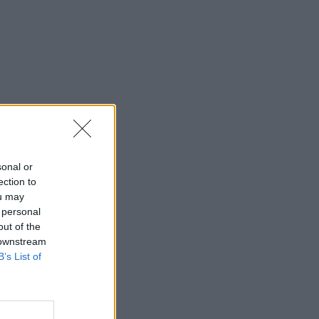
sonal or
ection to
ou may
 personal
out of the
 downstream
B’s List of