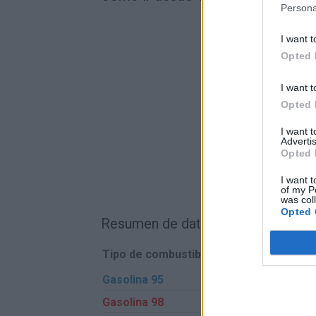
Persona
I want t
Opted 
I want t
Opted 
I want 
Advertis
Opted 
I want t
of my P
was col
Opted 
Resumen de datos de la ruta entre
Tipo de combustible
Precio por litro
Gasolina 95
0,00€
Gasolina 98
0,00€