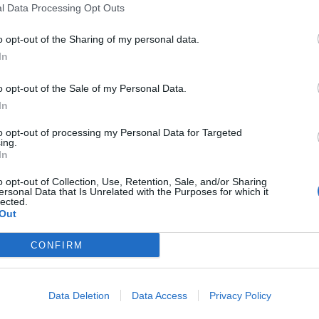
l Data Processing Opt Outs
o opt-out of the Sharing of my personal data.
In
o opt-out of the Sale of my Personal Data.
In
to opt-out of processing my Personal Data for Targeted
ing.
In
o opt-out of Collection, Use, Retention, Sale, and/or Sharing
ersonal Data that Is Unrelated with the Purposes for which it
lected.
Out
 Valencia y Pozalmuro Soria
CONFIRM
Gasto 5l/100km
Gasto 7l/100km
Gasto 10l/100km
20
l.
- 0,00€
28
l.
- 0,00€
40
l.
- 0,00€
Data Deletion
Data Access
Privacy Policy
20
l.
- 0,00€
28
l.
- 0,00€
40
l.
- 0,00€