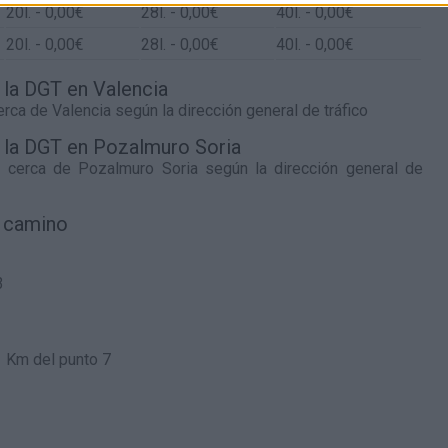
20
l.
- 0,00€
28
l.
- 0,00€
40
l.
- 0,00€
20
l.
- 0,00€
28
l.
- 0,00€
40
l.
- 0,00€
e la DGT en Valencia
cerca de
Valencia
según la dirección general de tráfico
e la DGT en Pozalmuro Soria
co cerca de
Pozalmuro Soria
según la dirección general de
l camino
3
1 Km del punto 7