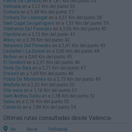
Palma De Cervelló
en a 1,81 Km del punto 35
Vallirana
en a 3,22 Km del punto 36
Corbera
en a 3,48 Km del punto 37
Corbera De Llobregat
en a 4,33 Km del punto 38
Sant Cugat Sesgarrigues
en a 1,33 Km del punto 39
Vilafranca Del Penedés
en a 3,05 Km del punto 40
Olerdola
en a 3,13 Km del punto 41
Arboç
en a 2,78 Km del punto 42
Banyeres Del Penedés
en a 2,41 Km del punto 43
Castellet I La Gornal
en a 3,06 Km del punto 44
Bellvei
en a 0,60 Km del punto 45
El Vendrell
en a 2,91 Km del punto 46
Roda De Barà
en a 2,71 Km del punto 47
Creixell
en a 1,69 Km del punto 48
Pobla De Montornés
en a 2,73 Km del punto 49
Altafulla
en a 2,32 Km del punto 50
Vila-seca
en a 1,16 Km del punto 51
Sant Andreu Salou
en a 2,38 Km del punto 52
Salou
en a 2,16 Km del punto 53
Cambrils
en a 7,88 Km del punto 54
Últimas rutas consultadas desde Valencia
de Nova Vallverda