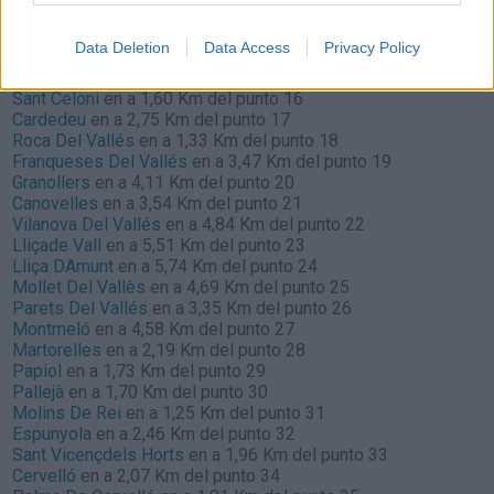
Massanes
en a 2,58 Km del punto 12
Sant Feliu De Buixalleu
en a 7,54 Km del punto 13
Data Deletion
Data Access
Privacy Policy
Breda
en a 7,27 Km del punto 14
Gualba
en a 3,16 Km del punto 15
Sant Celoni
en a 1,60 Km del punto 16
Cardedeu
en a 2,75 Km del punto 17
Roca Del Vallés
en a 1,33 Km del punto 18
Franqueses Del Vallés
en a 3,47 Km del punto 19
Granollers
en a 4,11 Km del punto 20
Canovelles
en a 3,54 Km del punto 21
Vilanova Del Vallés
en a 4,84 Km del punto 22
Lliçade Vall
en a 5,51 Km del punto 23
Lliça DAmunt
en a 5,74 Km del punto 24
Mollet Del Vallès
en a 4,69 Km del punto 25
Parets Del Vallés
en a 3,35 Km del punto 26
Montmeló
en a 4,58 Km del punto 27
Martorelles
en a 2,19 Km del punto 28
Papiol
en a 1,73 Km del punto 29
Pallejà
en a 1,70 Km del punto 30
Molins De Rei
en a 1,25 Km del punto 31
Espunyola
en a 2,46 Km del punto 32
Sant Vicençdels Horts
en a 1,96 Km del punto 33
Cervelló
en a 2,07 Km del punto 34