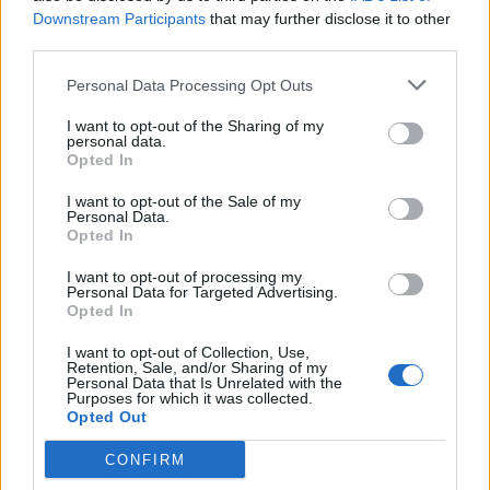
Estado del tráfico e incidencias de la DGT en
Downstream Participants
that may further disclose it to other
Valencia
third parties.
Actualmente no hay incidencias de tráfico cerca de
Valencia
según la dirección general de tráfico
Personal Data Processing Opt Outs
Estado del tráfico e incidencias de la DGT en
I want to opt-out of the Sharing of my
personal data.
Montcada I Reixac Barcelona
Opted In
Actualmente no hay incidencias de tráfico cerca de
Montcada I Reixac Barcelona
según la dirección general de
I want to opt-out of the Sale of my
tráfico
Personal Data.
Opted In
Localidades que puedes ver por el camino
Lloret De Mar
en a 0,67 Km del punto 1
I want to opt-out of processing my
Personal Data for Targeted Advertising.
Blanes
en a 3,51 Km del punto 2
Opted In
Palafolls
en a 5,13 Km del punto 3
Malgrat De Mar
en a 6,32 Km del punto 4
I want to opt-out of Collection, Use,
Tordera
en a 5,89 Km del punto 5
Retention, Sale, and/or Sharing of my
Santa Susanna
en a 6,76 Km del punto 6
Personal Data that Is Unrelated with the
Purposes for which it was collected.
Pineda De Mar
en a 9,13 Km del punto 7
Opted Out
Fogars De La Selva
en a 9,27 Km del punto 8
Maçanet De La Selva
en a 9,25 Km del punto 9
CONFIRM
Vidreres
en a 10,72 Km del punto 10
Hostalric
en a 9,35 Km del punto 11