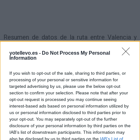
Resumen de datos de la ruta entre Valencia y
Montcada I Reixac Barcelona
yotellevo.es -
Do Not Process My Personal
Tipo de
Information
Precio
Gasto
Gasto
Gasto
combustible
por litro
5l/100km
7l/100km
10l/100km
If you wish to opt-out of the sale, sharing to third parties, or
Gasolina 95
0,00€
23
l.
-
33
l.
-
47
l.
- 0,00€
processing of your personal or sensitive information for
0,00€
0,00€
targeted advertising by us, please use the below opt-out
Gasolina 98
0,00€
23
l.
-
33
l.
-
47
l.
- 0,00€
section to confirm your selection. Please note that after your
0,00€
0,00€
opt-out request is processed you may continue seeing
interest-based ads based on personal information utilized by
Gasoil
0,00€
23
l.
-
33
l.
-
47
l.
- 0,00€
us or personal information disclosed to third parties prior to
0,00€
0,00€
your opt-out. You may separately opt-out of the further
Bio diesel
0,00€
23
l.
-
33
l.
-
47
l.
- 0,00€
disclosure of your personal information by third parties on the
0,00€
0,00€
IAB’s list of downstream participants. This information may
also be disclosed by us to third parties on the
IAB’s List of