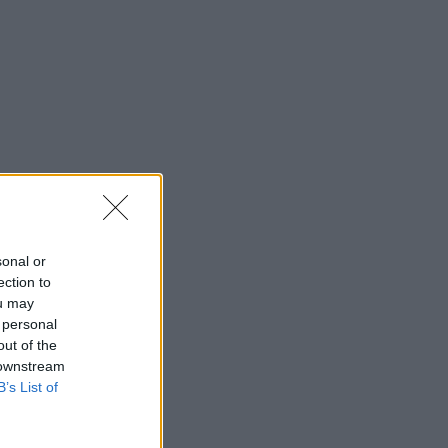
sonal or
ection to
ou may
 personal
out of the
 downstream
B’s List of