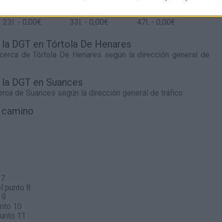
23
l.
- 0,00€
33
l.
- 0,00€
47
l.
- 0,00€
23
l.
- 0,00€
33
l.
- 0,00€
47
l.
- 0,00€
e la DGT en Tórtola De Henares
 cerca de
Tórtola De Henares
según la dirección general de
e la DGT en Suances
cerca de
Suances
según la dirección general de tráfico
l camino
 7
l punto 8
 9
nto 10
punto 11