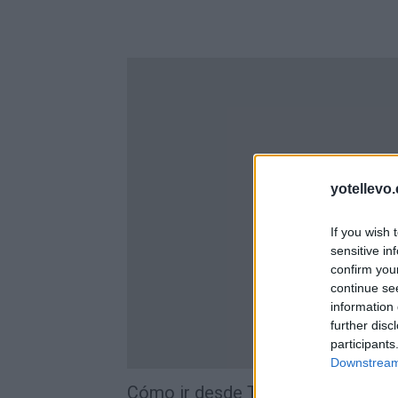
yotellevo.
If you wish 
sensitive in
confirm you
continue se
information 
further disc
participants
Downstream 
Cómo ir desde Tórtola De Henare