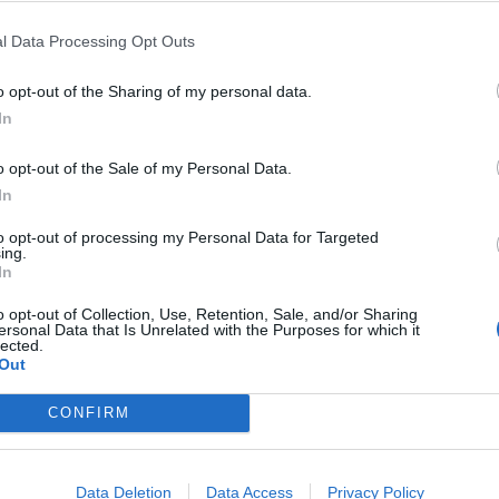
l Data Processing Opt Outs
o opt-out of the Sharing of my personal data.
In
o opt-out of the Sale of my Personal Data.
In
to opt-out of processing my Personal Data for Targeted
ing.
In
o opt-out of Collection, Use, Retention, Sale, and/or Sharing
ersonal Data that Is Unrelated with the Purposes for which it
lected.
 Tórtola De Henares y Suances
Out
Gasto 5l/100km
Gasto 7l/100km
Gasto 10l/100km
CONFIRM
23
l.
- 0,00€
33
l.
- 0,00€
47
l.
- 0,00€
23
l.
- 0,00€
33
l.
- 0,00€
47
l.
- 0,00€
Data Deletion
Data Access
Privacy Policy