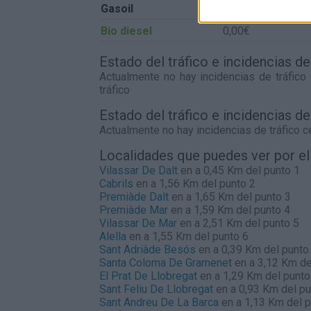
Gasoil
0,00€
Bio diesel
0,00€
Estado del tráfico e incidencias d
Actualmente no hay incidencias de tráfico
tráfico
Estado del tráfico e incidencias d
Actualmente no hay incidencias de tráfico 
Localidades que puedes ver por e
Vilassar De Dalt
en a 0,45 Km del punto 1
Cabrils
en a 1,56 Km del punto 2
Premiàde Dalt
en a 1,65 Km del punto 3
Premiàde Mar
en a 1,59 Km del punto 4
Vilassar De Mar
en a 2,51 Km del punto 5
Alella
en a 1,55 Km del punto 6
Sant Adriàde Besós
en a 0,39 Km del punto
Santa Coloma De Gramenet
en a 3,12 Km de
El Prat De Llobregat
en a 1,29 Km del punto
Sant Feliu De Llobregat
en a 0,93 Km del pu
Sant Andreu De La Barca
en a 1,13 Km del 