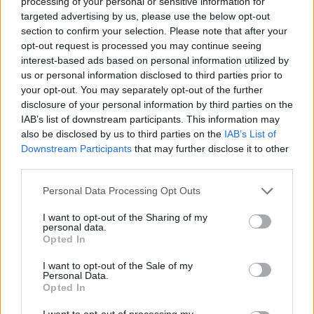
processing of your personal or sensitive information for
targeted advertising by us, please use the below opt-out
section to confirm your selection. Please note that after your
opt-out request is processed you may continue seeing
interest-based ads based on personal information utilized by
us or personal information disclosed to third parties prior to
Resumen de datos de la ruta entre Tarragona y
your opt-out. You may separately opt-out of the further
Albalat Dels Sorells Valencia
disclosure of your personal information by third parties on the
IAB’s list of downstream participants. This information may
Tipo de
Precio
Gasto
Gasto
Gasto
also be disclosed by us to third parties on the
IAB’s List of
combustible
por litro
5l/100km
7l/100km
10l/100km
Downstream Participants
that may further disclose it to other
third parties.
Gasolina 95
0,00€
13
l.
-
18
l.
-
26
l.
- 0,00€
0,00€
0,00€
Personal Data Processing Opt Outs
Gasolina 98
0,00€
13
l.
-
18
l.
-
26
l.
- 0,00€
I want to opt-out of the Sharing of my
0,00€
0,00€
personal data.
Opted In
Gasoil
0,00€
13
l.
-
18
l.
-
26
l.
- 0,00€
0,00€
0,00€
I want to opt-out of the Sale of my
Personal Data.
Bio diesel
0,00€
13
l.
-
18
l.
-
26
l.
- 0,00€
Opted In
0,00€
0,00€
I want to opt-out of processing my