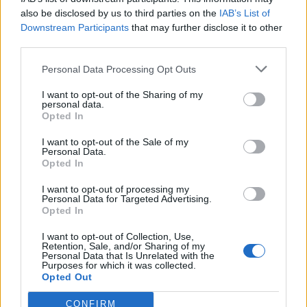
also be disclosed by us to third parties on the
IAB’s List of
Downstream Participants
that may further disclose it to other
Resumen de datos de la ruta entre Soest
third parties.
Municipality y Köln, Stadt
Personal Data Processing Opt Outs
Tipo de
Precio
Gasto
Gasto
Gasto
combustible
por litro
5l/100km
7l/100km
10l/100km
I want to opt-out of the Sharing of my
personal data.
Gasolina 95
Opted In
0,00€
10
l.
-
15
l.
-
21
l.
- 0,00€
0,00€
0,00€
I want to opt-out of the Sale of my
Gasolina 98
0,00€
10
l.
-
15
l.
-
21
l.
- 0,00€
Personal Data.
Opted In
0,00€
0,00€
Gasoil
0,00€
10
l.
-
15
l.
-
21
l.
- 0,00€
I want to opt-out of processing my
Personal Data for Targeted Advertising.
0,00€
0,00€
Opted In
Bio diesel
0,00€
10
l.
-
15
l.
-
21
l.
- 0,00€
0,00€
0,00€
I want to opt-out of Collection, Use,
Retention, Sale, and/or Sharing of my
Personal Data that Is Unrelated with the
Estado del tráfico e incidencias de la DGT en
Purposes for which it was collected.
Opted Out
Soest Municipality
Actualmente no hay incidencias de tráfico cerca de
Soest
CONFIRM