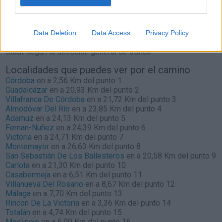
Municipality
según la dirección general de tráfico
Estado del tráfico e incidencias de la DGT en
Köln, Stadt
Data Deletion
Data Access
Privacy Policy
Actualmente no hay incidencias de tráfico cerca de
Köln,
Stadt
según la dirección general de tráfico
Localidades que puedes ver por el camino
Córdoba
en a 2,56 Km del punto 1
Guadalcázar
en a 20,93 Km del punto 2
Villafranca De Córdoba
en a 21,72 Km del punto 3
Almodóvar Del Río
en a 23,85 Km del punto 4
Adamuz
en a 24,13 Km del punto 5
Fernan-Nuñez
en a 24,39 Km del punto 6
Victoria
en a 24,71 Km del punto 7
Montemayor
en a 26,63 Km del punto 8
San Sebastián De Los Ballesteros
en a 20,58 Km del punto 9
Carlota
en a 21,30 Km del punto 10
Casabermeja
en a 6,51 Km del punto 11
Villanueva Del Rosario
en a 8,67 Km del punto 12
Málaga
en a 7,70 Km del punto 13
Rincon De La Victoria
en a 3,36 Km del punto 14
Totalán
en a 4,74 Km del punto 15
Moclinejo
en a 6,99 Km del punto 16