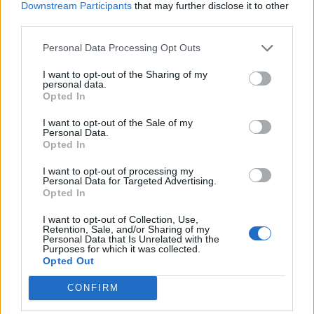
Downstream Participants
that may further disclose it to other
third parties.
Personal Data Processing Opt Outs
I want to opt-out of the Sharing of my
Resumen de datos de la ruta entre Santander
personal data.
Opted In
Cantabria y Beniparrell Valencia
I want to opt-out of the Sale of my
Tipo de
Precio
Gasto
Gasto
Gasto
Personal Data.
combustible
por litro
5l/100km
7l/100km
10l/100km
Opted In
Gasolina 95
0,00€
33
l.
-
47
l.
-
67
l.
- 0,00€
I want to opt-out of processing my
Personal Data for Targeted Advertising.
0,00€
0,00€
Opted In
Gasolina 98
0,00€
33
l.
-
47
l.
-
67
l.
- 0,00€
0,00€
0,00€
I want to opt-out of Collection, Use,
Retention, Sale, and/or Sharing of my
Personal Data that Is Unrelated with the
Gasoil
0,00€
33
l.
-
47
l.
-
67
l.
- 0,00€
Purposes for which it was collected.
0,00€
0,00€
Opted Out
Bio diesel
0,00€
33
l.
-
47
l.
-
67
l.
- 0,00€
CONFIRM
0,00€
0,00€