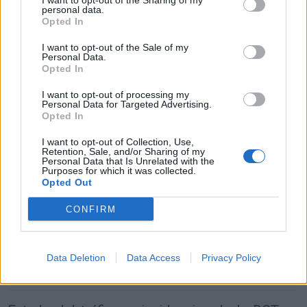
I want to opt-out of the Sharing of my
personal data.
Opted In
I want to opt-out of the Sale of my
Personal Data.
Opted In
I want to opt-out of processing my
Personal Data for Targeted Advertising.
Resumen de datos de la ruta entre
Opted In
Sant+pol+de+mar+barcelona y
I want to opt-out of Collection, Use,
Pineda+de+mar+girona
Retention, Sale, and/or Sharing of my
Personal Data that Is Unrelated with the
Purposes for which it was collected.
Tipo de
Precio
Gasto
Gasto
Gasto
Opted Out
combustible
por litro
5l/100km
7l/100km
10l/100km
CONFIRM
Gasolina 95
0,00€
0
l.
- 0,00€
0
l.
- 0,00€
1
l.
- 0,00€
Gasolina 98
0,00€
0
l.
- 0,00€
0
l.
- 0,00€
1
l.
- 0,00€
Gasoil
0,00€
0
l.
- 0,00€
0
l.
- 0,00€
1
l.
- 0,00€
Data Deletion
Data Access
Privacy Policy
Bio diesel
0,00€
0
l.
- 0,00€
0
l.
- 0,00€
1
l.
- 0,00€