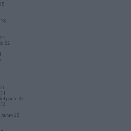
 15
 18
 21
to 22
4
5
 30
 31
el punto 32
 33
 punto 35