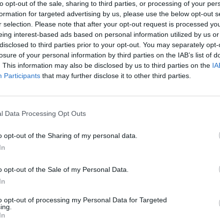
to opt-out of the sale, sharing to third parties, or processing of your per
formation for targeted advertising by us, please use the below opt-out s
r selection. Please note that after your opt-out request is processed y
eing interest-based ads based on personal information utilized by us or
disclosed to third parties prior to your opt-out. You may separately opt-
losure of your personal information by third parties on the IAB’s list of
. This information may also be disclosed by us to third parties on the
IA
Participants
that may further disclose it to other third parties.
l Data Processing Opt Outs
o opt-out of the Sharing of my personal data.
 Pinellas y Washington
In
Gasto 5l/100km
Gasto 7l/100km
Gasto 10l/100km
o opt-out of the Sale of my Personal Data.
0
l.
- 0,00€
0
l.
- 0,00€
0
l.
- 0,00€
In
0
l.
- 0,00€
0
l.
- 0,00€
0
l.
- 0,00€
to opt-out of processing my Personal Data for Targeted
ing.
0
l.
- 0,00€
0
l.
- 0,00€
0
l.
- 0,00€
In