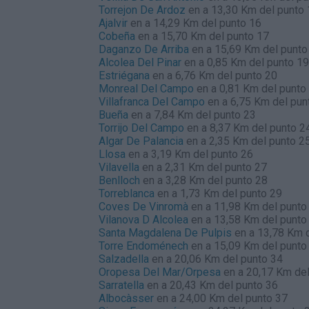
Torrejon De Ardoz
en a 13,30 Km del punto
Ajalvir
en a 14,29 Km del punto 16
Cobeña
en a 15,70 Km del punto 17
Daganzo De Arriba
en a 15,69 Km del punto
Alcolea Del Pinar
en a 0,85 Km del punto 19
Estriégana
en a 6,76 Km del punto 20
Monreal Del Campo
en a 0,81 Km del punto
Villafranca Del Campo
en a 6,75 Km del pun
Bueña
en a 7,84 Km del punto 23
Torrijo Del Campo
en a 8,37 Km del punto 2
Algar De Palancia
en a 2,35 Km del punto 2
Llosa
en a 3,19 Km del punto 26
Vilavella
en a 2,31 Km del punto 27
Benlloch
en a 3,28 Km del punto 28
Torreblanca
en a 1,73 Km del punto 29
Coves De Vinromà
en a 11,98 Km del punto
Vilanova D Alcolea
en a 13,58 Km del punto
Santa Magdalena De Pulpis
en a 13,78 Km d
Torre Endoménech
en a 15,09 Km del punto
Salzadella
en a 20,06 Km del punto 34
Oropesa Del Mar/Orpesa
en a 20,17 Km del
Sarratella
en a 20,43 Km del punto 36
Albocàsser
en a 24,00 Km del punto 37