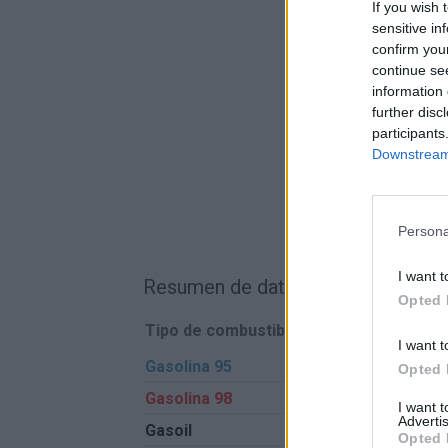
If you wish 
sensitive in
confirm you
continue se
information 
further disc
participants
Downstream 
Persona
I want t
Resumen de datos de la ruta entre
Opted 
Tipo de combustible
Precio por litro
I want t
Gasolina 95
0,00€
Opted 
Gasolina 98
0,00€
I want 
Advertis
Gasoil
0,00€
Opted 