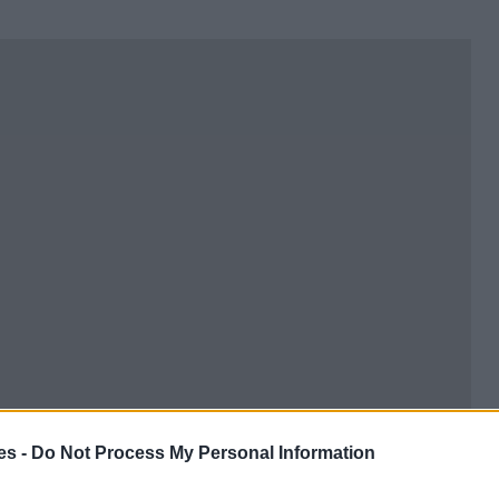
es -
Do Not Process My Personal Information
ton