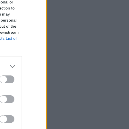
sonal or
ection to
ou may
 personal
out of the
 downstream
B’s List of