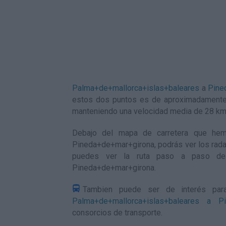
Palma+de+mallorca+islas+baleares
a
Pine
estos dos puntos es de aproximadamente
manteniendo una velocidad media de 28
km
Debajo del mapa de carretera que hem
Pineda+de+mar+girona, podrás ver los radare
puedes ver la ruta paso a paso 
Pineda+de+mar+girona
.
Tambien puede ser de interés par
Palma+de+mallorca+islas+baleares a Pi
consorcios de transporte.