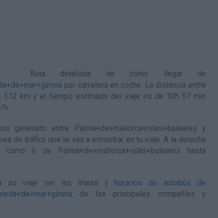
Ruta detallada de
cómo llegar de
da+de+mar+girona
por carretera en coche. La distancia entre
 312 km y el tiempo estimado del viaje es de 10h 57 min
/h
.
os generado entre Palma+de+mallorca+islas+baleares y
s de tráfico que te vas a encontrar en tu viaje. A la derecha
de
cómo ir de Palma+de+mallorca+islas+baleares hasta
a su viaje ver las líneas y
horarios de autobús de
neda+de+mar+girona
de las principales compañías y