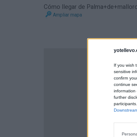
Cómo llegar de Palma+de+mallorc
Ampliar mapa
yotellevo.
If you wish 
sensitive in
confirm you
continue se
information 
further disc
participants
Downstream 
Persona