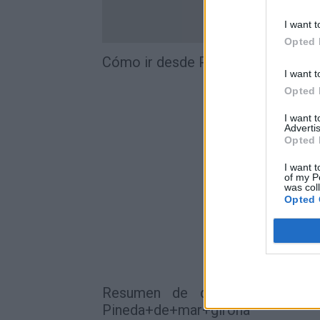
I want t
Opted 
Cómo ir desde Palma+de+mallorc
I want t
Opted 
I want 
Advertis
Opted 
I want t
of my P
was col
Opted 
Resumen de datos de la ruta 
Pineda+de+mar+girona