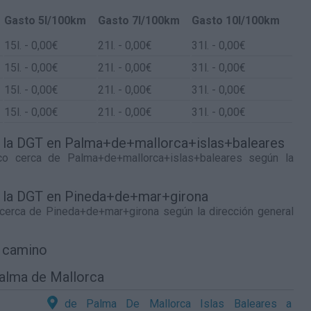
Gasto 5l/100km
Gasto 7l/100km
Gasto 10l/100km
15
l.
- 0,00€
21
l.
- 0,00€
31
l.
- 0,00€
15
l.
- 0,00€
21
l.
- 0,00€
31
l.
- 0,00€
15
l.
- 0,00€
21
l.
- 0,00€
31
l.
- 0,00€
15
l.
- 0,00€
21
l.
- 0,00€
31
l.
- 0,00€
de la DGT en Palma+de+mallorca+islas+baleares
fico cerca de
Palma+de+mallorca+islas+baleares
según la
de la DGT en Pineda+de+mar+girona
 cerca de
Pineda+de+mar+girona
según la dirección general
l camino
Palma de Mallorca
de Palma De Mallorca Islas Baleares a