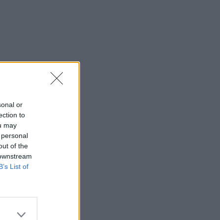
sonal or
ection to
ou may
 personal
out of the
 downstream
B’s List of