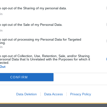
o opt-out of the Sharing of my personal data.
In
a+islas+baleares a Pineda+de+mar+girona
o opt-out of the Sale of my Personal Data.
In
to opt-out of processing my Personal Data for Targeted
ing.
In
o opt-out of Collection, Use, Retention, Sale, and/or Sharing
ersonal Data that Is Unrelated with the Purposes for which it
lected.
Out
CONFIRM
Data Deletion
Data Access
Privacy Policy
entre Palma+de+mallorca+islas+baleares y