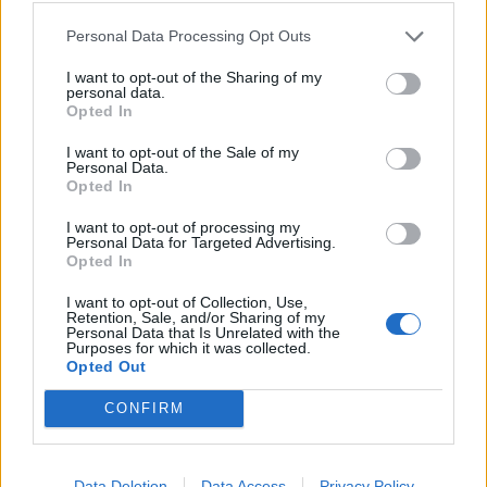
Resumen de datos de la ruta entre Olinda y
Parnamirim
Personal Data Processing Opt Outs
Tipo de
Precio
Gasto
Gasto
Gasto
I want to opt-out of the Sharing of my
personal data.
combustible
por litro
5l/100km
7l/100km
10l/100km
Opted In
Gasolina 95
0,00€
13
l.
-
18
l.
-
27
l.
- 0,00€
I want to opt-out of the Sale of my
0,00€
0,00€
Personal Data.
Opted In
Gasolina 98
0,00€
13
l.
-
18
l.
-
27
l.
- 0,00€
0,00€
0,00€
I want to opt-out of processing my
Personal Data for Targeted Advertising.
Gasoil
0,00€
13
l.
-
18
l.
-
27
l.
- 0,00€
Opted In
0,00€
0,00€
Bio diesel
0,00€
13
l.
-
18
l.
-
27
l.
- 0,00€
I want to opt-out of Collection, Use,
Retention, Sale, and/or Sharing of my
0,00€
0,00€
Personal Data that Is Unrelated with the
Purposes for which it was collected.
Estado del tráfico e incidencias de la DGT en
Opted Out
Olinda
CONFIRM
Actualmente no hay incidencias de tráfico cerca de
Olinda
según la dirección general de tráfico
Estado del tráfico e incidencias de la DGT en
Data Deletion
Data Access
Privacy Policy