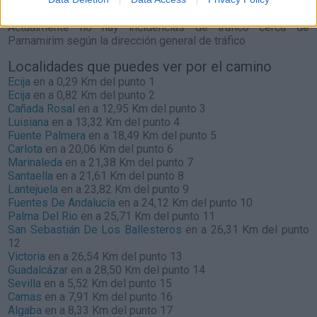
Parnamirim
Actualmente no hay incidencias de tráfico cerca de
Parnamirim
según la dirección general de tráfico
Localidades que puedes ver por el camino
Ecija
en a 0,29 Km del punto 1
Ecija
en a 0,82 Km del punto 2
Cañada Rosal
en a 12,95 Km del punto 3
Luisiana
en a 13,32 Km del punto 4
Fuente Palmera
en a 18,49 Km del punto 5
Carlota
en a 20,06 Km del punto 6
Marinaleda
en a 21,38 Km del punto 7
Santaella
en a 21,61 Km del punto 8
Lantejuela
en a 23,82 Km del punto 9
Fuentes De Andalucía
en a 24,12 Km del punto 10
Palma Del Rio
en a 25,71 Km del punto 11
San Sebastián De Los Ballesteros
en a 26,31 Km del punto
12
Victoria
en a 26,54 Km del punto 13
Guadalcázar
en a 28,50 Km del punto 14
Sevilla
en a 5,52 Km del punto 15
Camas
en a 7,91 Km del punto 16
Algaba
en a 8,33 Km del punto 17