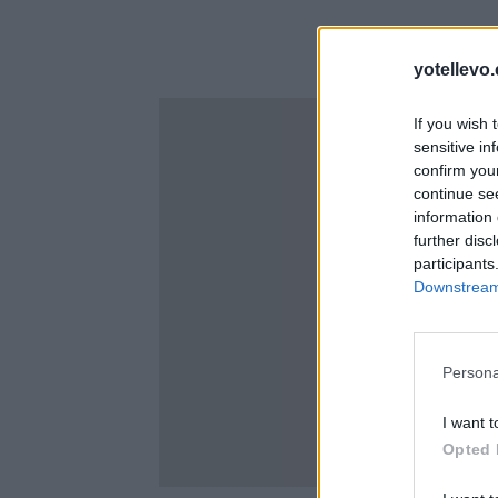
yotellevo.
If you wish 
sensitive in
confirm you
continue se
information 
further disc
participants
Downstream 
Persona
I want t
Opted 