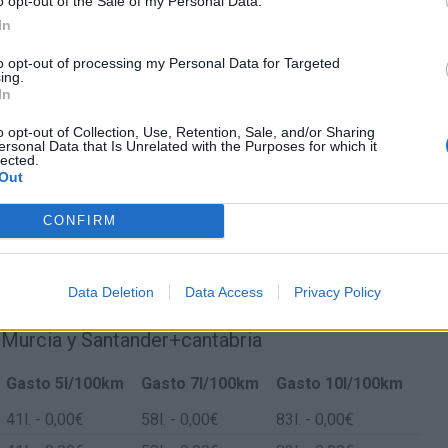
o opt-out of the Sale of my Personal Data.
+cantabria
In
to opt-out of processing my Personal Data for Targeted
ing.
In
o opt-out of Collection, Use, Retention, Sale, and/or Sharing
ersonal Data that Is Unrelated with the Purposes for which it
lected.
Out
CONFIRM
Data Deletion
Data Access
Privacy Policy
 Murcia y Santander+cantabria
Gasto 5l/100km
Gasto 7l/100km
Gasto 10l/100km
41
l.
- 0,00€
58
l.
- 0,00€
83
l.
- 0,00€