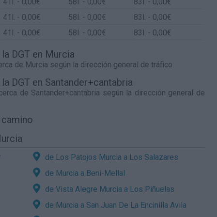
41
l.
- 0,00€
58
l.
- 0,00€
83
l.
- 0,00€
41
l.
- 0,00€
58
l.
- 0,00€
83
l.
- 0,00€
41
l.
- 0,00€
58
l.
- 0,00€
83
l.
- 0,00€
e la DGT en Murcia
cerca de
Murcia
según la dirección general de tráfico
e la DGT en Santander+cantabria
 cerca de
Santander+cantabria
según la dirección general de
l camino
urcia
r
de Los Patojos Murcia a Los Salazares
de Murcia a Beni-Mellal
de Vista Alegre Murcia a Los Piñuelas
de Murcia a San Juan De La Encinilla Avila