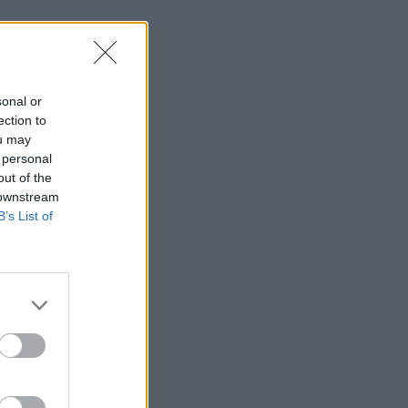
sonal or
ection to
ou may
 personal
out of the
 downstream
B’s List of