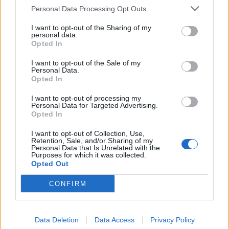
Personal Data Processing Opt Outs
I want to opt-out of the Sharing of my
personal data.
Opted In
Resumen de datos de la ruta entre Marcilla
Navarra y Funes Navarra
I want to opt-out of the Sale of my
Personal Data.
Opted In
Tipo de
Precio
Gasto
Gasto
Gasto
combustible
por litro
5l/100km
7l/100km
10l/100km
I want to opt-out of processing my
Personal Data for Targeted Advertising.
Gasolina 95
0,00€
0
l.
- 0,00€
0
l.
- 0,00€
0
l.
- 0,00€
Opted In
Gasolina 98
0,00€
0
l.
- 0,00€
0
l.
- 0,00€
0
l.
- 0,00€
I want to opt-out of Collection, Use,
Retention, Sale, and/or Sharing of my
Gasoil
0,00€
0
l.
- 0,00€
0
l.
- 0,00€
0
l.
- 0,00€
Personal Data that Is Unrelated with the
Purposes for which it was collected.
Bio diesel
0,00€
0
l.
- 0,00€
0
l.
- 0,00€
0
l.
- 0,00€
Opted Out
Estado del tráfico e incidencias de la DGT en
CONFIRM
Marcilla Navarra
Actualmente no hay incidencias de tráfico cerca de
Marcilla
Navarra
según la dirección general de tráfico
Data Deletion
Data Access
Privacy Policy