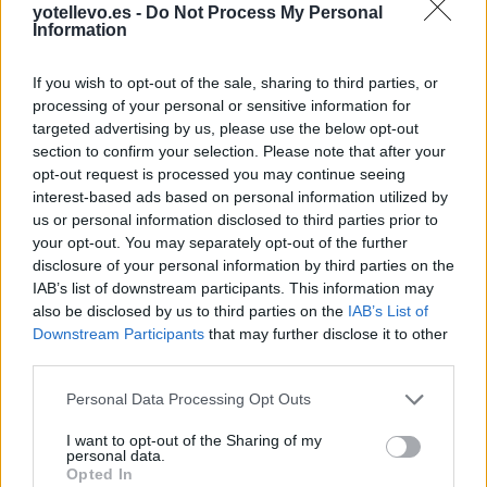
yotellevo.es -
Do Not Process My Personal
Information
If you wish to opt-out of the sale, sharing to third parties, or
processing of your personal or sensitive information for
Resumen de datos de la ruta entre Lugo y
targeted advertising by us, please use the below opt-out
section to confirm your selection. Please note that after your
Canillas De Abajo Salamanca
opt-out request is processed you may continue seeing
interest-based ads based on personal information utilized by
Tipo de
Precio
Gasto
Gasto
Gasto
us or personal information disclosed to third parties prior to
combustible
por litro
5l/100km
7l/100km
10l/100km
your opt-out. You may separately opt-out of the further
Gasolina 95
0,00€
19
l.
-
27
l.
-
39
l.
- 0,00€
disclosure of your personal information by third parties on the
0,00€
0,00€
IAB’s list of downstream participants. This information may
also be disclosed by us to third parties on the
IAB’s List of
Gasolina 98
0,00€
19
l.
-
27
l.
-
39
l.
- 0,00€
Downstream Participants
that may further disclose it to other
0,00€
0,00€
third parties.
Gasoil
0,00€
19
l.
-
27
l.
-
39
l.
- 0,00€
0,00€
0,00€
Personal Data Processing Opt Outs
Bio diesel
0,00€
19
l.
-
27
l.
-
39
l.
- 0,00€
I want to opt-out of the Sharing of my
0,00€
0,00€
personal data.
Opted In