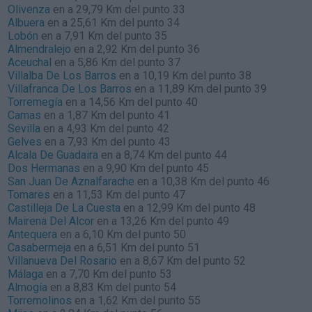
Olivenza
en a 29,79 Km del punto 33
Albuera
en a 25,61 Km del punto 34
Lobón
en a 7,91 Km del punto 35
Almendralejo
en a 2,92 Km del punto 36
Aceuchal
en a 5,86 Km del punto 37
Villalba De Los Barros
en a 10,19 Km del punto 38
Villafranca De Los Barros
en a 11,89 Km del punto 39
Torremegía
en a 14,56 Km del punto 40
Camas
en a 1,87 Km del punto 41
Sevilla
en a 4,93 Km del punto 42
Gelves
en a 7,93 Km del punto 43
Alcala De Guadaira
en a 8,74 Km del punto 44
Dos Hermanas
en a 9,90 Km del punto 45
San Juan De Aznalfarache
en a 10,38 Km del punto 46
Tomares
en a 11,53 Km del punto 47
Castilleja De La Cuesta
en a 12,99 Km del punto 48
Mairena Del Alcor
en a 13,26 Km del punto 49
Antequera
en a 6,10 Km del punto 50
Casabermeja
en a 6,51 Km del punto 51
Villanueva Del Rosario
en a 8,67 Km del punto 52
Málaga
en a 7,70 Km del punto 53
Almogía
en a 8,83 Km del punto 54
Torremolinos
en a 1,62 Km del punto 55