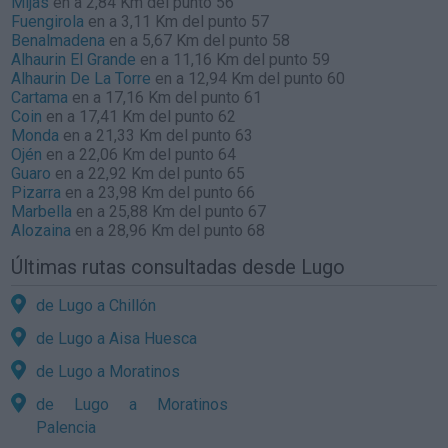
Mijas
en a 2,84 Km del punto 56
Fuengirola
en a 3,11 Km del punto 57
Benalmadena
en a 5,67 Km del punto 58
Alhaurin El Grande
en a 11,16 Km del punto 59
Alhaurin De La Torre
en a 12,94 Km del punto 60
Cartama
en a 17,16 Km del punto 61
Coin
en a 17,41 Km del punto 62
Monda
en a 21,33 Km del punto 63
Ojén
en a 22,06 Km del punto 64
Guaro
en a 22,92 Km del punto 65
Pizarra
en a 23,98 Km del punto 66
Marbella
en a 25,88 Km del punto 67
Alozaina
en a 28,96 Km del punto 68
Últimas rutas consultadas desde Lugo
de Lugo a Chillón
de Lugo a Aisa Huesca
de Lugo a Moratinos
de Lugo a Moratinos
Palencia