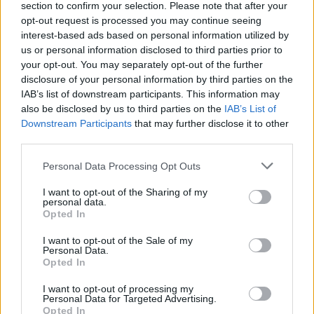
section to confirm your selection. Please note that after your
opt-out request is processed you may continue seeing
interest-based ads based on personal information utilized by
us or personal information disclosed to third parties prior to
your opt-out. You may separately opt-out of the further
disclosure of your personal information by third parties on the
Resumen de datos de la ruta entre León De Los
IAB’s list of downstream participants. This information may
Aldama y Bocas Del Toro
also be disclosed by us to third parties on the
IAB’s List of
Downstream Participants
that may further disclose it to other
Tipo de
Precio
Gasto
Gasto
Gasto
third parties.
combustible
por litro
5l/100km
7l/100km
10l/100km
Personal Data Processing Opt Outs
Gasolina 95
0,00€
0
l.
- 0,00€
0
l.
- 0,00€
0
l.
- 0,00€
Gasolina 98
0,00€
0
l.
- 0,00€
0
l.
- 0,00€
0
l.
- 0,00€
I want to opt-out of the Sharing of my
personal data.
Gasoil
0,00€
0
l.
- 0,00€
0
l.
- 0,00€
0
l.
- 0,00€
Opted In
Bio diesel
0,00€
0
l.
- 0,00€
0
l.
- 0,00€
0
l.
- 0,00€
I want to opt-out of the Sale of my
Personal Data.
Opted In
Estado del tráfico e incidencias de la DGT en
León De Los Aldama
I want to opt-out of processing my
Actualmente no hay incidencias de tráfico cerca de
Personal Data for Targeted Advertising.
León De
Opted In
Los Aldama
según la dirección general de tráfico