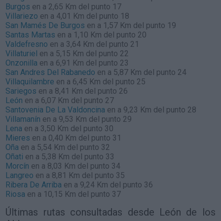
Burgos
en a 2,65 Km del punto 17
Villariezo
en a 4,01 Km del punto 18
San Mamés De Burgos
en a 1,57 Km del punto 19
Santas Martas
en a 1,10 Km del punto 20
Valdefresno
en a 3,64 Km del punto 21
Villaturiel
en a 5,15 Km del punto 22
Onzonilla
en a 6,91 Km del punto 23
San Andres Del Rabanedo
en a 5,87 Km del punto 24
Villaquilambre
en a 6,45 Km del punto 25
Sariegos
en a 8,41 Km del punto 26
León
en a 6,07 Km del punto 27
Santovenia De La Valdoncina
en a 9,23 Km del punto 28
Villamanín
en a 9,53 Km del punto 29
Lena
en a 3,50 Km del punto 30
Mieres
en a 0,40 Km del punto 31
Oña
en a 5,54 Km del punto 32
Oñati
en a 5,38 Km del punto 33
Morcín
en a 8,03 Km del punto 34
Langreo
en a 8,81 Km del punto 35
Ribera De Arriba
en a 9,24 Km del punto 36
Riosa
en a 10,15 Km del punto 37
Últimas rutas consultadas desde León de los