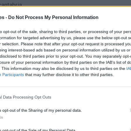
antabria
es -
Do Not Process My Personal Information
to opt-out of the sale, sharing to third parties, or processing of your per
formation for targeted advertising by us, please use the below opt-out s
r selection. Please note that after your opt-out request is processed y
eing interest-based ads based on personal information utilized by us or
disclosed to third parties prior to your opt-out. You may separately opt-
losure of your personal information by third parties on the IAB’s list of
. This information may also be disclosed by us to third parties on the
IA
Participants
that may further disclose it to other third parties.
l Data Processing Opt Outs
 León y Santander+cantabria
o opt-out of the Sharing of my personal data.
Gasto 5l/100km
Gasto 7l/100km
Gasto 10l/100km
In
15
l.
- 0,00€
22
l.
- 0,00€
31
l.
- 0,00€
o opt-out of the Sale of my Personal Data.