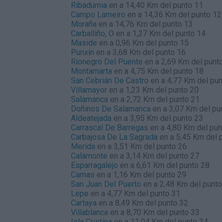
Ribadumia
en a 14,40 Km del punto 11
Campo Lameiro
en a 14,36 Km del punto 12
Moraña
en a 14,76 Km del punto 13
Carballiño, O
en a 1,27 Km del punto 14
Maside
en a 0,96 Km del punto 15
Punxín
en a 3,68 Km del punto 16
Rionegro Del Puente
en a 2,69 Km del punt
Montamarta
en a 4,75 Km del punto 18
San Cebrián De Castro
en a 4,77 Km del pun
Villamayor
en a 1,23 Km del punto 20
Salamanca
en a 2,72 Km del punto 21
Doñinos De Salamanca
en a 3,07 Km del pu
Aldeatejada
en a 3,95 Km del punto 23
Carrascal De Barregas
en a 4,80 Km del pun
Carbajosa De La Sagrada
en a 5,45 Km del 
Merida
en a 3,51 Km del punto 26
Calamonte
en a 3,14 Km del punto 27
Esparragalejo
en a 6,61 Km del punto 28
Camas
en a 1,16 Km del punto 29
San Juan Del Puerto
en a 2,48 Km del punto
Lepe
en a 4,77 Km del punto 31
Cartaya
en a 8,49 Km del punto 32
Villablanca
en a 8,70 Km del punto 33
Isla Cristina
en a 11,04 Km del punto 34