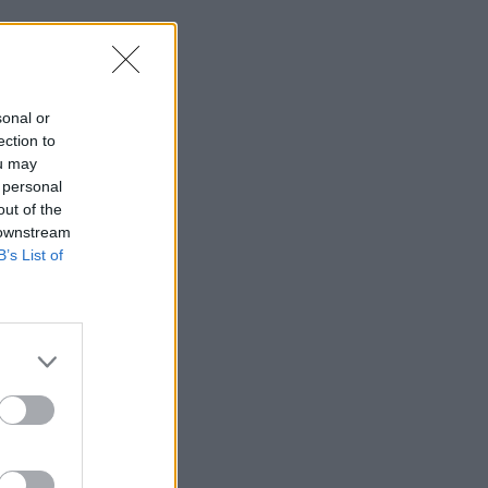
sonal or
ection to
ou may
 personal
out of the
 downstream
B’s List of