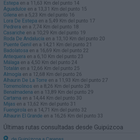
Estepa
en a 11,63 Km del punto 14
Aguadulce
en a 13,31 Km del punto 15
Gilena
en a 5,23 Km del punto 16
Lora De Estepa
en a 5,49 Km del punto 17
Pedrera
en a 7,74 Km del punto 18
Casariche
en a 10,29 Km del punto 19
Roda De Andalucía
en a 13,10 Km del punto 20
Puente Genil
en a 14,21 Km del punto 21
Badolatosa
en a 16,69 Km del punto 22
Antequera
en a 6,10 Km del punto 23
Málaga
en a 4,50 Km del punto 24
Totalán
en a 12,66 Km del punto 25
Almogía
en a 12,68 Km del punto 26
Alhaurin De La Torre
en a 11,93 Km del punto 27
Torremolinos
en a 8,26 Km del punto 28
Benalmadena
en a 13,89 Km del punto 29
Cartama
en a 14,44 Km del punto 30
Mijas
en a 13,62 Km del punto 31
Fuengirola
en a 14,71 Km del punto 32
Alhaurin El Grande
en a 16,26 Km del punto 33
Últimas rutas consultadas desde Guipúzcoa
de Guipúzcoa a Carenas