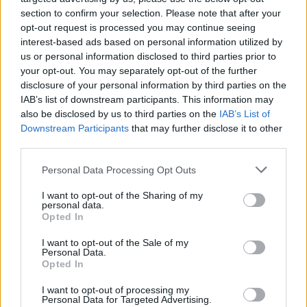
section to confirm your selection. Please note that after your
opt-out request is processed you may continue seeing
interest-based ads based on personal information utilized by
us or personal information disclosed to third parties prior to
Resumen de datos de la ruta entre Lasarte-Oria
your opt-out. You may separately opt-out of the further
y Vilanova Del Vallès
disclosure of your personal information by third parties on the
IAB’s list of downstream participants. This information may
Tipo de
Precio
Gasto
Gasto
Gasto
also be disclosed by us to third parties on the
IAB’s List of
combustible
por litro
5l/100km
7l/100km
10l/100km
Downstream Participants
that may further disclose it to other
third parties.
Gasolina 95
0,00€
28
l.
-
40
l.
-
57
l.
- 0,00€
0,00€
0,00€
Personal Data Processing Opt Outs
Gasolina 98
0,00€
28
l.
-
40
l.
-
57
l.
- 0,00€
I want to opt-out of the Sharing of my
0,00€
0,00€
personal data.
Opted In
Gasoil
0,00€
28
l.
-
40
l.
-
57
l.
- 0,00€
0,00€
0,00€
I want to opt-out of the Sale of my
Personal Data.
Bio diesel
0,00€
28
l.
-
40
l.
-
57
l.
- 0,00€
Opted In
0,00€
0,00€
I want to opt-out of processing my
Estado del tráfico e incidencias de la DGT en
Personal Data for Targeted Advertising.