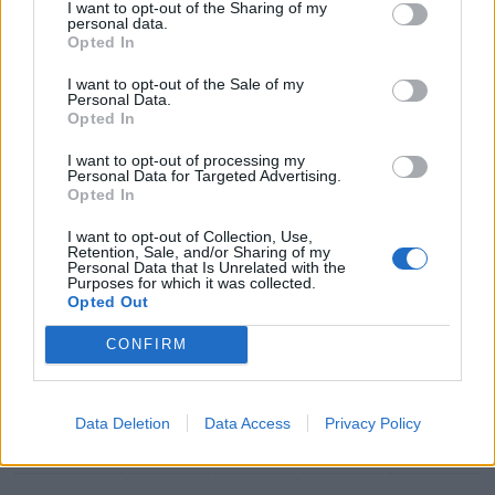
I want to opt-out of the Sharing of my
personal data.
Opted In
I want to opt-out of the Sale of my
Personal Data.
Opted In
Resumen de datos de la ruta entre Landkreis
Heilbronn y Landkreis Neu-Ulm
I want to opt-out of processing my
Personal Data for Targeted Advertising.
Opted In
Tipo de
Precio
Gasto
Gasto
Gasto
combustible
por litro
5l/100km
7l/100km
10l/100km
I want to opt-out of Collection, Use,
Retention, Sale, and/or Sharing of my
Gasolina 95
0,00€
8
l.
- 0,00€
11
l.
-
16
l.
- 0,00€
Personal Data that Is Unrelated with the
Purposes for which it was collected.
0,00€
Opted Out
Gasolina 98
0,00€
8
l.
- 0,00€
11
l.
-
16
l.
- 0,00€
0,00€
CONFIRM
Gasoil
0,00€
8
l.
- 0,00€
11
l.
-
16
l.
- 0,00€
0,00€
Data Deletion
Data Access
Privacy Policy
Bio diesel
0,00€
8
l.
- 0,00€
11
l.
-
16
l.
- 0,00€
0,00€