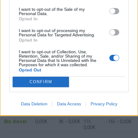
I want to opt-out of the Sale of my
Personal Data.
Opted In
I want to opt-out of processing my
Personal Data for Targeted Advertising.
Resumen de datos de la ruta entre Kreisfreie
Opted In
Stadt Kassel y Lahn-Dill-Kreis
I want to opt-out of Collection, Use,
Retention, Sale, and/or Sharing of my
Tipo de
Precio
Gasto
Gasto
Gasto
Personal Data that Is Unrelated with the
combustible
por litro
5l/100km
7l/100km
10l/100km
Purposes for which it was collected.
Opted Out
Gasolina 95
0,00€
8
l.
- 0,00€
11
l.
-
16
l.
- 0,00€
0,00€
CONFIRM
Gasolina 98
0,00€
8
l.
- 0,00€
11
l.
-
16
l.
- 0,00€
0,00€
Data Deletion
Data Access
Privacy Policy
Gasoil
0,00€
8
l.
- 0,00€
11
l.
-
16
l.
- 0,00€
0,00€
Bio diesel
0,00€
8
l.
- 0,00€
11
l.
-
16
l.
- 0,00€
0,00€