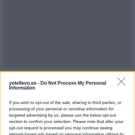
Cómo ir desde Guipúzcoa a Maastricht
Municipality
yotellevo.es -
Do Not Process My Personal
Information
If you wish to opt-out of the sale, sharing to third parties, or
processing of your personal or sensitive information for
targeted advertising by us, please use the below opt-out
section to confirm your selection. Please note that after your
opt-out request is processed you may continue seeing
interest-based ads based on personal information utilized by