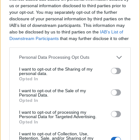
us or personal information disclosed to third parties prior to
your opt-out. You may separately opt-out of the further
disclosure of your personal information by third parties on the
IAB’s list of downstream participants. This information may
also be disclosed by us to third parties on the
IAB’s List of
Resumen de datos de la ruta entre Guipúzcoa y
Downstream Participants
that may further disclose it to other
Maastricht Municipality
third parties.
Personal Data Processing Opt Outs
Tipo de
Precio
Gasto
Gasto
Gasto
combustible
por litro
5l/100km
7l/100km
10l/100km
I want to opt-out of the Sharing of my
personal data.
Gasolina 95
0,00€
61
l.
-
86
l.
-
123
l.
-
Opted In
0,00€
0,00€
0,00€
I want to opt-out of the Sale of my
Gasolina 98
0,00€
61
l.
-
86
l.
-
123
l.
-
Personal Data.
0,00€
0,00€
0,00€
Opted In
Gasoil
0,00€
61
l.
-
86
l.
-
123
l.
-
I want to opt-out of processing my
0,00€
0,00€
0,00€
Personal Data for Targeted Advertising.
Opted In
Bio diesel
0,00€
61
l.
-
86
l.
-
123
l.
-
0,00€
0,00€
0,00€
I want to opt-out of Collection, Use,
Retention, Sale, and/or Sharing of my