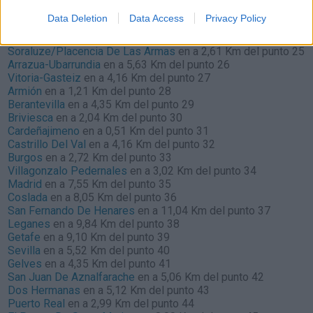
Igantzi
en a 13,36 Km del punto 22
Data Deletion
Data Access
Privacy Policy
Astigarraga
en a 5,85 Km del punto 23
Elgoibar
en a 2,20 Km del punto 24
Soraluze/Placencia De Las Armas
en a 2,61 Km del punto 25
Arrazua-Ubarrundia
en a 5,63 Km del punto 26
Vitoria-Gasteiz
en a 4,16 Km del punto 27
Armión
en a 1,21 Km del punto 28
Berantevilla
en a 4,35 Km del punto 29
Briviesca
en a 2,04 Km del punto 30
Cardeñajimeno
en a 0,51 Km del punto 31
Castrillo Del Val
en a 4,16 Km del punto 32
Burgos
en a 2,72 Km del punto 33
Villagonzalo Pedernales
en a 3,02 Km del punto 34
Madrid
en a 7,55 Km del punto 35
Coslada
en a 8,05 Km del punto 36
San Fernando De Henares
en a 11,04 Km del punto 37
Leganes
en a 9,84 Km del punto 38
Getafe
en a 9,10 Km del punto 39
Sevilla
en a 5,52 Km del punto 40
Gelves
en a 4,35 Km del punto 41
San Juan De Aznalfarache
en a 5,06 Km del punto 42
Dos Hermanas
en a 5,12 Km del punto 43
Puerto Real
en a 2,99 Km del punto 44