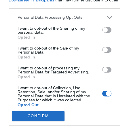
Asturias
third parties.
Tipo de
Precio
Gasto
Gasto
Gasto
Personal Data Processing Opt Outs
combustible
por litro
5l/100km
7l/100km
10l/100km
I want to opt-out of the Sharing of my
Gasolina 95
0,00€
2
l.
- 0,00€
3
l.
- 0,00€
4
l.
- 0,00€
personal data.
Opted In
Gasolina 98
0,00€
2
l.
- 0,00€
3
l.
- 0,00€
4
l.
- 0,00€
Gasoil
0,00€
2
l.
- 0,00€
3
l.
- 0,00€
4
l.
- 0,00€
I want to opt-out of the Sale of my
Personal Data.
Bio diesel
0,00€
2
l.
- 0,00€
3
l.
- 0,00€
4
l.
- 0,00€
Opted In
I want to opt-out of processing my
Estado del tráfico e incidencias de la DGT en
Personal Data for Targeted Advertising.
Gijon
Opted In
Actualmente no hay incidencias de tráfico cerca de
Gijon
según la dirección general de tráfico
I want to opt-out of Collection, Use,
Retention, Sale, and/or Sharing of my
Personal Data that Is Unrelated with the
Estado del tráfico e incidencias de la DGT en
Purposes for which it was collected.
Trubia Asturias
Opted Out
Actualmente no hay incidencias de tráfico cerca de
Trubia
CONFIRM
Asturias
según la dirección general de tráfico
Localidades que puedes ver por el camino