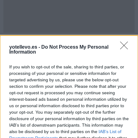
Cómo ir desde Gijon a Trubia Asturias
yotellevo.es -
Do Not Process My Personal
Information
If you wish to opt-out of the sale, sharing to third parties, or
processing of your personal or sensitive information for
targeted advertising by us, please use the below opt-out
section to confirm your selection. Please note that after your
opt-out request is processed you may continue seeing
interest-based ads based on personal information utilized by
us or personal information disclosed to third parties prior to
your opt-out. You may separately opt-out of the further
disclosure of your personal information by third parties on the
IAB’s list of downstream participants. This information may
Resumen de datos de la ruta entre Gijon y Trubia
also be disclosed by us to third parties on the
IAB’s List of
Downstream Participants
that may further disclose it to other