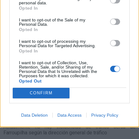
personal data.
Resumen de datos de la ruta entre Farroupilha y
Opted In
Tacuarembo
I want to opt-out of the Sale of my
Personal Data.
Tipo de
Precio
Gasto
Gasto
Gasto
Opted In
combustible
por litro
5l/100km
7l/100km
10l/100km
I want to opt-out of processing my
Gasolina 95
0,00€
39
l.
-
55
l.
-
79
l.
- 0,00€
Personal Data for Targeted Advertising.
Opted In
0,00€
0,00€
Gasolina 98
0,00€
39
l.
-
55
l.
-
79
l.
- 0,00€
I want to opt-out of Collection, Use,
0,00€
0,00€
Retention, Sale, and/or Sharing of my
Personal Data that Is Unrelated with the
Purposes for which it was collected.
Gasoil
0,00€
39
l.
-
55
l.
-
79
l.
- 0,00€
Opted Out
0,00€
0,00€
Bio diesel
0,00€
39
l.
-
55
l.
-
79
l.
- 0,00€
CONFIRM
0,00€
0,00€
Estado del tráfico e incidencias de la DGT en
Data Deletion
Data Access
Privacy Policy
Farroupilha
Actualmente no hay incidencias de tráfico cerca de
Farroupilha
según la dirección general de tráfico