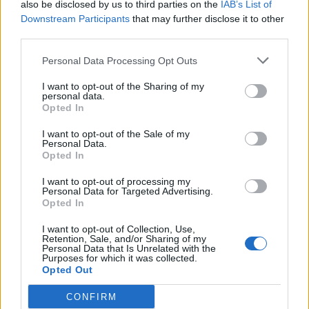
also be disclosed by us to third parties on the
IAB’s List of
Downstream Participants
that may further disclose it to other
third parties.
Personal Data Processing Opt Outs
Resumen de datos de la ruta entre Falces
I want to opt-out of the Sharing of my
Navarra y Villafranca Navarra
personal data.
Opted In
Tipo de
Precio
Gasto
Gasto
Gasto
I want to opt-out of the Sale of my
combustible
por litro
5l/100km
7l/100km
10l/100km
Personal Data.
Opted In
Gasolina 95
0,00€
0
l.
- 0,00€
1
l.
- 0,00€
1
l.
- 0,00€
I want to opt-out of processing my
Gasolina 98
0,00€
0
l.
- 0,00€
1
l.
- 0,00€
1
l.
- 0,00€
Personal Data for Targeted Advertising.
Opted In
Gasoil
0,00€
0
l.
- 0,00€
1
l.
- 0,00€
1
l.
- 0,00€
I want to opt-out of Collection, Use,
Bio diesel
0,00€
0
l.
- 0,00€
1
l.
- 0,00€
1
l.
- 0,00€
Retention, Sale, and/or Sharing of my
Personal Data that Is Unrelated with the
Purposes for which it was collected.
Estado del tráfico e incidencias de la DGT en
Opted Out
Falces Navarra
Actualmente no hay incidencias de tráfico cerca de
Falces
CONFIRM
Navarra
según la dirección general de tráfico