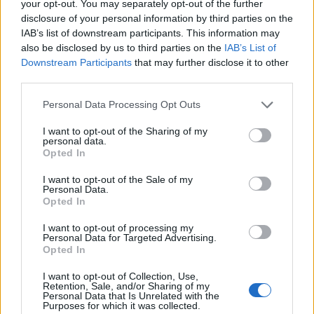
your opt-out. You may separately opt-out of the further
disclosure of your personal information by third parties on the
IAB’s list of downstream participants. This information may
also be disclosed by us to third parties on the
IAB’s List of
Downstream Participants
that may further disclose it to other
Resumen de datos de la ruta entre Cuenca y
third parties.
Pineda+de+mar+girona
Personal Data Processing Opt Outs
Tipo de
Precio
Gasto
Gasto
Gasto
combustible
por litro
5l/100km
7l/100km
10l/100km
I want to opt-out of the Sharing of my
personal data.
Gasolina 95
0,00€
31
l.
-
43
l.
-
62
l.
- 0,00€
Opted In
0,00€
0,00€
I want to opt-out of the Sale of my
Gasolina 98
0,00€
31
l.
-
43
l.
-
62
l.
- 0,00€
Personal Data.
Opted In
0,00€
0,00€
Gasoil
0,00€
31
l.
-
43
l.
-
62
l.
- 0,00€
I want to opt-out of processing my
0,00€
0,00€
Personal Data for Targeted Advertising.
Opted In
Bio diesel
0,00€
31
l.
-
43
l.
-
62
l.
- 0,00€
0,00€
0,00€
I want to opt-out of Collection, Use,
Retention, Sale, and/or Sharing of my
Personal Data that Is Unrelated with the
Estado del tráfico e incidencias de la DGT en
Purposes for which it was collected.