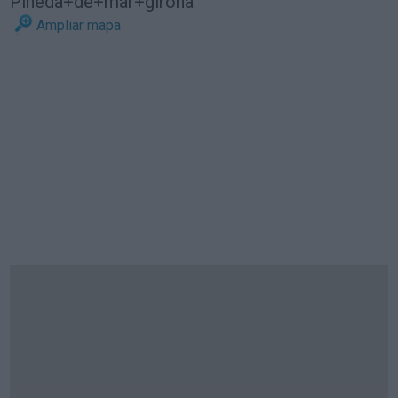
Pineda+de+mar+girona
Ampliar mapa