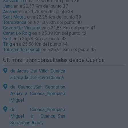
Salzadella
en a 19,35 Km del punto 36
Jana
en a 20,37 Km del punto 37
Alcanar
en a 21,78 Km del punto 38
Sant Mateu
en a 22,25 Km del punto 39
Torreblanca
en a 21,34 Km del punto 40
Coves De Vinromà
en a 21,83 Km del punto 41
Canet Lo Roig
en a 25,39 Km del punto 42
Xert
en a 25,73 Km del punto 43
Tírig
en a 25,58 Km del punto 44
Torre Endoménech
en a 26,91 Km del punto 45
Últimas rutas consultadas desde Cuenca
de Arcas Del Villar Cuenca
a Cañada Del Hoyo Cuenca
de Cuenca_San Sebastian
Azuay a Cuenca_Hermano
Miguel
de Cuenca_Hermano
Miguel a Cuenca_San
Sebastian Azuay