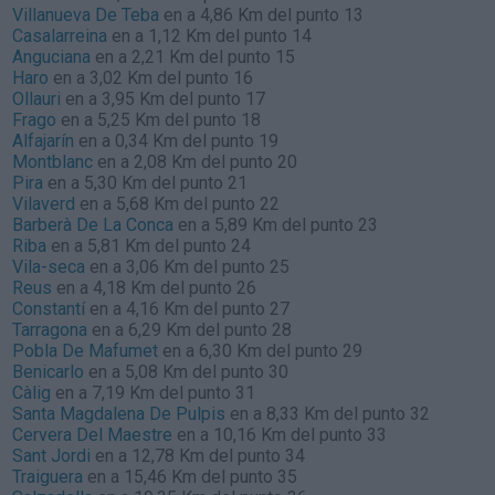
Villanueva De Teba
en a 4,86 Km del punto 13
Casalarreina
en a 1,12 Km del punto 14
Anguciana
en a 2,21 Km del punto 15
Haro
en a 3,02 Km del punto 16
Ollauri
en a 3,95 Km del punto 17
Frago
en a 5,25 Km del punto 18
Alfajarín
en a 0,34 Km del punto 19
Montblanc
en a 2,08 Km del punto 20
Pira
en a 5,30 Km del punto 21
Vilaverd
en a 5,68 Km del punto 22
Barberà De La Conca
en a 5,89 Km del punto 23
Riba
en a 5,81 Km del punto 24
Vila-seca
en a 3,06 Km del punto 25
Reus
en a 4,18 Km del punto 26
Constantí
en a 4,16 Km del punto 27
Tarragona
en a 6,29 Km del punto 28
Pobla De Mafumet
en a 6,30 Km del punto 29
Benicarlo
en a 5,08 Km del punto 30
Càlig
en a 7,19 Km del punto 31
Santa Magdalena De Pulpis
en a 8,33 Km del punto 32
Cervera Del Maestre
en a 10,16 Km del punto 33
Sant Jordi
en a 12,78 Km del punto 34
Traiguera
en a 15,46 Km del punto 35