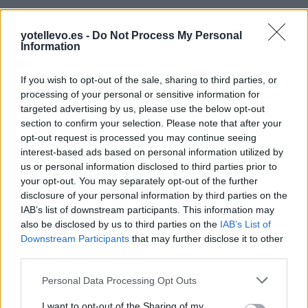
yotellevo.es -
Do Not Process My Personal
Information
Resumen de datos de la ruta entre Cuenca y
If you wish to opt-out of the sale, sharing to third parties, or
processing of your personal or sensitive information for
Cornellà De Llobregat Barcelona
targeted advertising by us, please use the below opt-out
section to confirm your selection. Please note that after your
Tipo de
Precio
Gasto
Gasto
Gasto
opt-out request is processed you may continue seeing
combustible
por litro
5l/100km
7l/100km
10l/100km
interest-based ads based on personal information utilized by
Gasolina 95
0,00€
28
l.
-
39
l.
-
56
l.
- 0,00€
us or personal information disclosed to third parties prior to
0,00€
0,00€
your opt-out. You may separately opt-out of the further
disclosure of your personal information by third parties on the
Gasolina 98
0,00€
28
l.
-
39
l.
-
56
l.
- 0,00€
IAB’s list of downstream participants. This information may
0,00€
0,00€
also be disclosed by us to third parties on the
IAB’s List of
Gasoil
0,00€
28
l.
-
39
l.
-
56
l.
- 0,00€
Downstream Participants
that may further disclose it to other
0,00€
0,00€
third parties.
Bio diesel
0,00€
28
l.
-
39
l.
-
56
l.
- 0,00€
Personal Data Processing Opt Outs
0,00€
0,00€
I want to opt-out of the Sharing of my