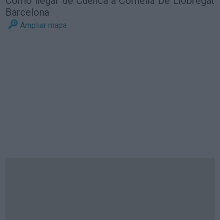
Cómo llegar de Cuenca a Cornellà De Llobregat
Barcelona
Ampliar mapa