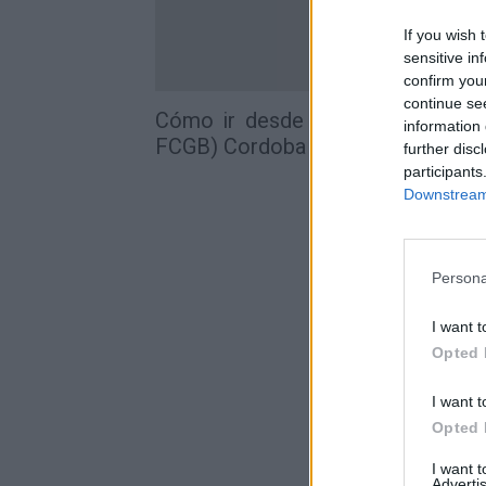
If you wish 
sensitive in
confirm you
continue se
Cómo ir desde CERRO CHAMPA
information 
FCGB) Cordoba
further disc
participants
Downstream 
Persona
I want t
Opted 
I want t
Opted 
I want 
Advertis