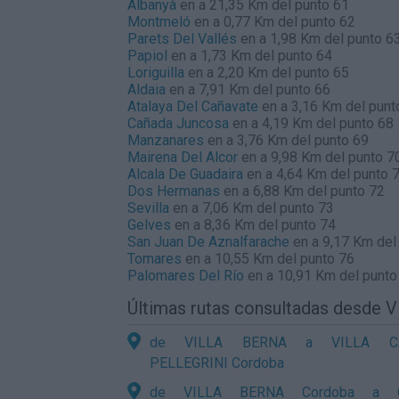
Albanyà
en a 21,35 Km del punto 61
Montmeló
en a 0,77 Km del punto 62
Parets Del Vallés
en a 1,98 Km del punto 6
Papiol
en a 1,73 Km del punto 64
Loriguilla
en a 2,20 Km del punto 65
Aldaia
en a 7,91 Km del punto 66
Atalaya Del Cañavate
en a 3,16 Km del punt
Cañada Juncosa
en a 4,19 Km del punto 68
Manzanares
en a 3,76 Km del punto 69
Mairena Del Alcor
en a 9,98 Km del punto 7
Alcala De Guadaira
en a 4,64 Km del punto 
Dos Hermanas
en a 6,88 Km del punto 72
Sevilla
en a 7,06 Km del punto 73
Gelves
en a 8,36 Km del punto 74
San Juan De Aznalfarache
en a 9,17 Km del
Tomares
en a 10,55 Km del punto 76
Palomares Del Río
en a 10,91 Km del punto
Últimas rutas consultadas desde
de VILLA BERNA a VILLA C
PELLEGRINI Cordoba
de VILLA BERNA Cordoba a 