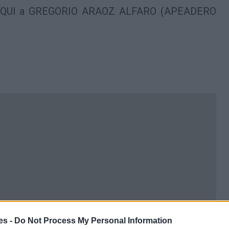
AQUI a GREGORIO ARAOZ ALFARO (APEADERO
es -
Do Not Process My Personal Information