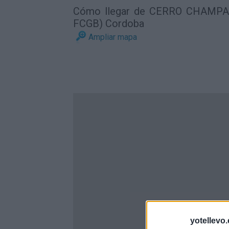
Cómo llegar de CERRO CHAMP
FCGB) Cordoba
Ampliar mapa
yotellevo.