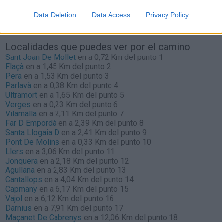
São José
Data Deletion
Data Access
Privacy Policy
Actualmente no hay incidencias de tráfico cerca de
São José
según la dirección general de tráfico
Localidades que puedes ver por el camino
Sant Joan De Mollet
en a 0,72 Km del punto 1
Flaçà
en a 1,45 Km del punto 2
Pera
en a 1,53 Km del punto 3
Parlavà
en a 0,38 Km del punto 4
Ultramort
en a 1,65 Km del punto 5
Verges
en a 0,23 Km del punto 6
Vilamalla
en a 2,11 Km del punto 7
Far D Empordà
en a 2,39 Km del punto 8
Santa Llogaia D
en a 2,41 Km del punto 9
Pont De Molins
en a 0,33 Km del punto 10
Llers
en a 3,06 Km del punto 11
Jonquera
en a 2,18 Km del punto 12
Agullana
en a 2,83 Km del punto 13
Cantallops
en a 4,04 Km del punto 14
Capmany
en a 6,17 Km del punto 15
Vajol
en a 6,12 Km del punto 16
Darnius
en a 7,91 Km del punto 17
Maçanet De Cabrenys
en a 12,06 Km del punto 18