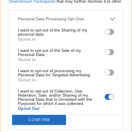
Resumen de datos de la ruta entre Canoas y São
Downstream Participants
that may further disclose it to other
José
third parties.
Personal Data Processing Opt Outs
Tipo de
Precio
Gasto
Gasto
Gasto
combustible
por litro
5l/100km
7l/100km
10l/100km
I want to opt-out of the Sharing of my
personal data.
Gasolina 95
0,00€
22
l.
-
31
l.
-
44
l.
- 0,00€
Opted In
0,00€
0,00€
I want to opt-out of the Sale of my
Gasolina 98
0,00€
22
l.
-
31
l.
-
44
l.
- 0,00€
Personal Data.
0,00€
0,00€
Opted In
Gasoil
0,00€
22
l.
-
31
l.
-
44
l.
- 0,00€
I want to opt-out of processing my
0,00€
0,00€
Personal Data for Targeted Advertising.
Opted In
Bio diesel
0,00€
22
l.
-
31
l.
-
44
l.
- 0,00€
0,00€
0,00€
I want to opt-out of Collection, Use,
Retention, Sale, and/or Sharing of my
Estado del tráfico e incidencias de la DGT en
Personal Data that Is Unrelated with the
Purposes for which it was collected.
Canoas
Opted Out
Actualmente no hay incidencias de tráfico cerca de
Canoas
según la dirección general de tráfico
CONFIRM
Estado del tráfico e incidencias de la DGT en