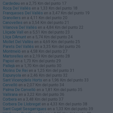
Cardedeu
en a 2,75 Km del punto 17
Roca Del Vallés
en a 1,33 Km del punto 18
Franqueses Del Vallés
en a 3,47 Km del punto 19
Granollers
en a 4,11 Km del punto 20
Canovelles
en a 3,54 Km del punto 21
Vilanova Del Vallés
en a 4,84 Km del punto 22
Lliçade Vall
en a 5,51 Km del punto 23
Lliça DAmunt
en a 5,74 Km del punto 24
Mollet Del Vallès
en a 4,69 Km del punto 25
Parets Del Vallés
en a 3,35 Km del punto 26
Montmeló
en a 4,58 Km del punto 27
Martorelles
en a 2,19 Km del punto 28
Papiol
en a 1,73 Km del punto 29
Pallejà
en a 1,70 Km del punto 30
Molins De Rei
en a 1,25 Km del punto 31
Espunyola
en a 2,46 Km del punto 32
Sant Vicençdels Horts
en a 1,96 Km del punto 33
Cervelló
en a 2,07 Km del punto 34
Palma De Cervelló
en a 1,81 Km del punto 35
Vallirana
en a 3,22 Km del punto 36
Corbera
en a 3,48 Km del punto 37
Corbera De Llobregat
en a 4,33 Km del punto 38
Sant Cugat Sesgarrigues
en a 1,33 Km del punto 39