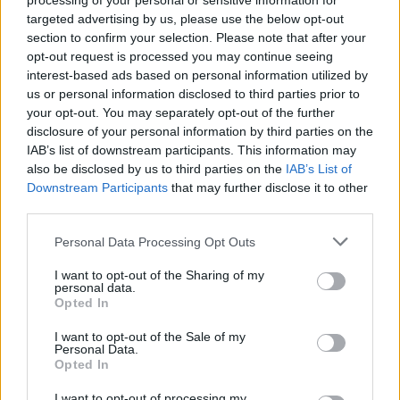
processing of your personal or sensitive information for
targeted advertising by us, please use the below opt-out
section to confirm your selection. Please note that after your
opt-out request is processed you may continue seeing
interest-based ads based on personal information utilized by
us or personal information disclosed to third parties prior to
Resumen de datos de la ruta entre Campins
your opt-out. You may separately opt-out of the further
Barcelona y Arbúcies Girona
disclosure of your personal information by third parties on the
IAB’s list of downstream participants. This information may
Tipo de
Precio
Gasto
Gasto
Gasto
also be disclosed by us to third parties on the
IAB’s List of
combustible
por litro
5l/100km
7l/100km
10l/100km
Downstream Participants
that may further disclose it to other
third parties.
Gasolina 95
0,00€
2
l.
- 0,00€
3
l.
- 0,00€
4
l.
- 0,00€
Personal Data Processing Opt Outs
Gasolina 98
0,00€
2
l.
- 0,00€
3
l.
- 0,00€
4
l.
- 0,00€
Gasoil
0,00€
2
l.
- 0,00€
3
l.
- 0,00€
4
l.
- 0,00€
I want to opt-out of the Sharing of my
personal data.
Bio diesel
0,00€
2
l.
- 0,00€
3
l.
- 0,00€
4
l.
- 0,00€
Opted In
I want to opt-out of the Sale of my
Estado del tráfico e incidencias de la DGT en
Personal Data.
Campins Barcelona
Opted In
Actualmente no hay incidencias de tráfico cerca de
Campins
Barcelona
según la dirección general de tráfico
I want to opt-out of processing my