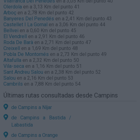
Vilafranca Del Penedés
en a 3,05 Km del punto 40
Olerdola
en a 3,13 Km del punto 41
Arboç
en a 2,78 Km del punto 42
Banyeres Del Penedés
en a 2,41 Km del punto 43
Castellet I La Gornal
en a 3,06 Km del punto 44
Bellvei
en a 0,60 Km del punto 45
El Vendrell
en a 2,91 Km del punto 46
Roda De Barà
en a 2,71 Km del punto 47
Creixell
en a 1,69 Km del punto 48
Pobla De Montornés
en a 2,73 Km del punto 49
Altafulla
en a 2,32 Km del punto 50
Vila-seca
en a 1,16 Km del punto 51
Sant Andreu Salou
en a 2,38 Km del punto 52
Salou
en a 2,16 Km del punto 53
Cambrils
en a 7,88 Km del punto 54
Últimas rutas consultadas desde Campins
de Campins a Níjar
de Campins a Bastida /
Labastida
de Campins a Orange