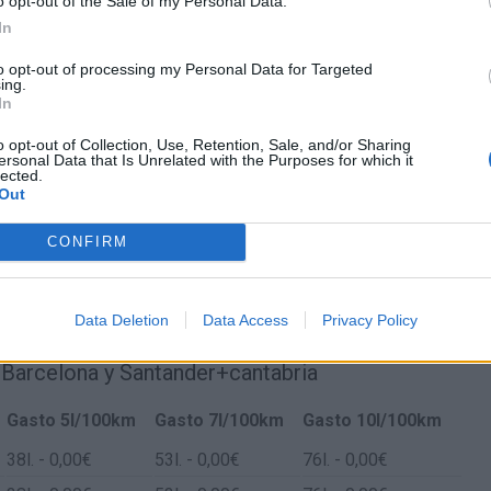
o opt-out of the Sale of my Personal Data.
der+cantabria
In
to opt-out of processing my Personal Data for Targeted
ing.
In
o opt-out of Collection, Use, Retention, Sale, and/or Sharing
ersonal Data that Is Unrelated with the Purposes for which it
lected.
Out
CONFIRM
Data Deletion
Data Access
Privacy Policy
 Barcelona y Santander+cantabria
Gasto 5l/100km
Gasto 7l/100km
Gasto 10l/100km
38
l.
- 0,00€
53
l.
- 0,00€
76
l.
- 0,00€