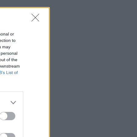
sonal or
ection to
ou may
 personal
out of the
 downstream
B’s List of