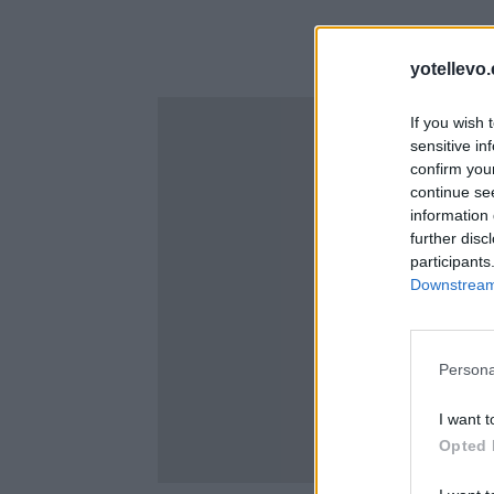
yotellevo.
If you wish 
sensitive in
confirm you
continue se
information 
further disc
participants
Downstream 
Persona
I want t
Opted 