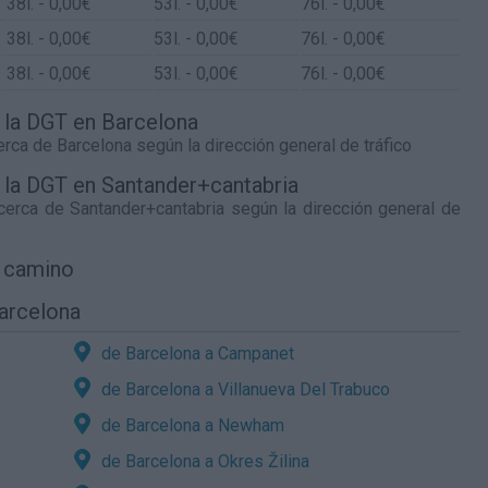
38
l.
- 0,00€
53
l.
- 0,00€
76
l.
- 0,00€
38
l.
- 0,00€
53
l.
- 0,00€
76
l.
- 0,00€
38
l.
- 0,00€
53
l.
- 0,00€
76
l.
- 0,00€
e la DGT en Barcelona
cerca de
Barcelona
según la dirección general de tráfico
e la DGT en Santander+cantabria
 cerca de
Santander+cantabria
según la dirección general de
l camino
Barcelona
de Barcelona a Campanet
de Barcelona a Villanueva Del Trabuco
de Barcelona a Newham
de Barcelona a Okres Žilina