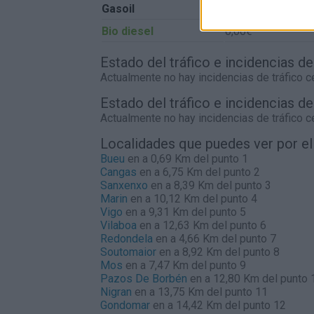
Gasoil
0,00€
Bio diesel
0,00€
Estado del tráfico e incidencias d
Actualmente no hay incidencias de tráfico 
Estado del tráfico e incidencias d
Actualmente no hay incidencias de tráfico 
Localidades que puedes ver por e
Bueu
en a 0,69 Km del punto 1
Cangas
en a 6,75 Km del punto 2
Sanxenxo
en a 8,39 Km del punto 3
Marin
en a 10,12 Km del punto 4
Vigo
en a 9,31 Km del punto 5
Vilaboa
en a 12,63 Km del punto 6
Redondela
en a 4,66 Km del punto 7
Soutomaior
en a 8,92 Km del punto 8
Mos
en a 7,47 Km del punto 9
Pazos De Borbén
en a 12,80 Km del punto 
Nigran
en a 13,75 Km del punto 11
Gondomar
en a 14,42 Km del punto 12