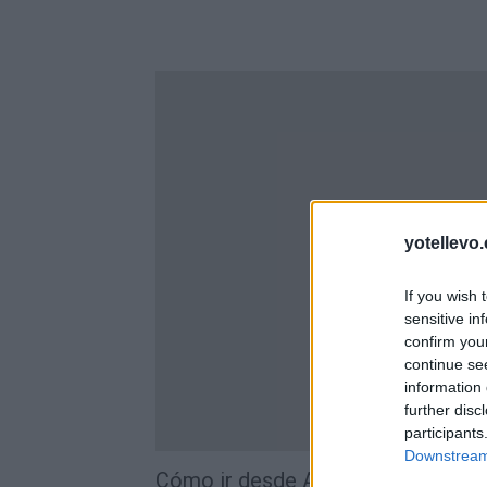
yotellevo.
If you wish 
sensitive in
confirm you
continue se
information 
further disc
participants
Downstream 
Cómo ir desde Almería a Puigcerd