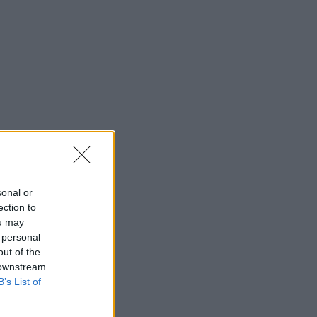
sonal or
ection to
ou may
 personal
out of the
 downstream
B’s List of