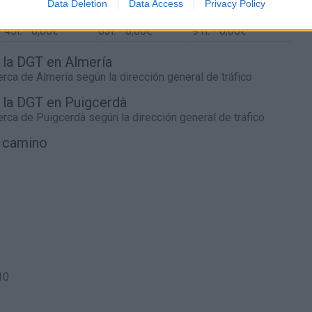
Data Deletion
Data Access
Privacy Policy
45
l.
- 0,00€
63
l.
- 0,00€
91
l.
- 0,00€
45
l.
- 0,00€
63
l.
- 0,00€
91
l.
- 0,00€
e la DGT en Almería
cerca de
Almería
según la dirección general de tráfico
e la DGT en Puigcerdà
cerca de
Puigcerdà
según la dirección general de tráfico
l camino
10