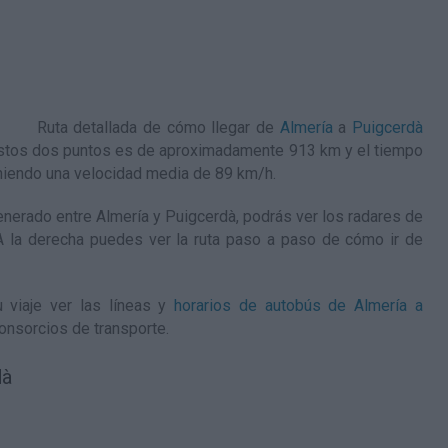
Ruta detallada de
cómo llegar de
Almería
a
Puigcerdà
e estos dos puntos es de aproximadamente 913 km y el tiempo
niendo una velocidad media de 89
km/h
.
nerado entre Almería y Puigcerdà, podrás ver los radares de
. A la derecha puedes ver la ruta paso a paso de
cómo ir de
 viaje ver las líneas y
horarios de autobús de Almería a
onsorcios de transporte.
dà