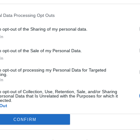
l Data Processing Opt Outs
o opt-out of the Sharing of my personal data.
In
o opt-out of the Sale of my Personal Data.
In
to opt-out of processing my Personal Data for Targeted
ing.
In
o opt-out of Collection, Use, Retention, Sale, and/or Sharing
ersonal Data that Is Unrelated with the Purposes for which it
 Almería y Puigcerdà
lected.
Out
Gasto 5l/100km
Gasto 7l/100km
Gasto 10l/100km
CONFIRM
45
l.
- 0,00€
63
l.
- 0,00€
91
l.
- 0,00€
45
l.
- 0,00€
63
l.
- 0,00€
91
l.
- 0,00€