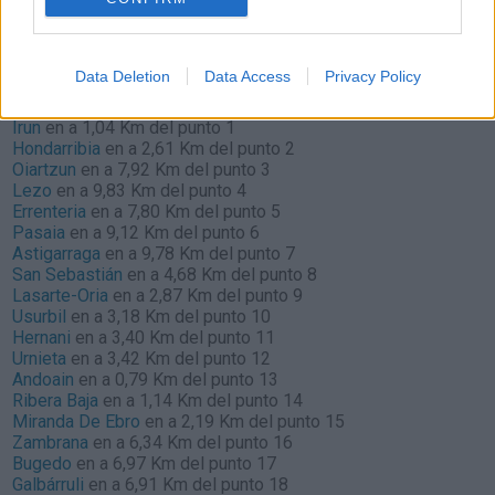
Valeras, Las
Actualmente no hay incidencias de tráfico cerca de
Valeras,
Las
según la dirección general de tráfico
Data Deletion
Data Access
Privacy Policy
Localidades que puedes ver por el camino
Irun
en a 1,04 Km del punto 1
Hondarribia
en a 2,61 Km del punto 2
Oiartzun
en a 7,92 Km del punto 3
Lezo
en a 9,83 Km del punto 4
Errenteria
en a 7,80 Km del punto 5
Pasaia
en a 9,12 Km del punto 6
Astigarraga
en a 9,78 Km del punto 7
San Sebastián
en a 4,68 Km del punto 8
Lasarte-Oria
en a 2,87 Km del punto 9
Usurbil
en a 3,18 Km del punto 10
Hernani
en a 3,40 Km del punto 11
Urnieta
en a 3,42 Km del punto 12
Andoain
en a 0,79 Km del punto 13
Ribera Baja
en a 1,14 Km del punto 14
Miranda De Ebro
en a 2,19 Km del punto 15
Zambrana
en a 6,34 Km del punto 16
Bugedo
en a 6,97 Km del punto 17
Galbárruli
en a 6,91 Km del punto 18