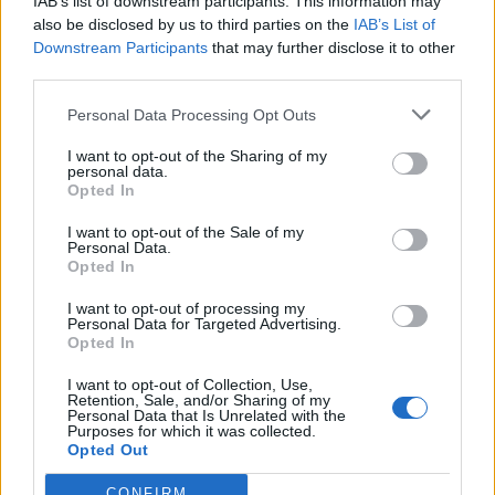
Resumen de datos de la ruta entre Alfafar y
IAB’s list of downstream participants. This information may
Valeras, Las
also be disclosed by us to third parties on the
IAB’s List of
Downstream Participants
that may further disclose it to other
third parties.
Tipo de
Precio
Gasto
Gasto
Gasto
combustible
por litro
5l/100km
7l/100km
10l/100km
Personal Data Processing Opt Outs
Gasolina 95
0,00€
9
l.
- 0,00€
12
l.
-
18
l.
- 0,00€
I want to opt-out of the Sharing of my
0,00€
personal data.
Opted In
Gasolina 98
0,00€
9
l.
- 0,00€
12
l.
-
18
l.
- 0,00€
0,00€
I want to opt-out of the Sale of my
Gasoil
Personal Data.
0,00€
9
l.
- 0,00€
12
l.
-
18
l.
- 0,00€
Opted In
0,00€
Bio diesel
0,00€
9
l.
- 0,00€
12
l.
-
18
l.
- 0,00€
I want to opt-out of processing my
Personal Data for Targeted Advertising.
0,00€
Opted In
Estado del tráfico e incidencias de la DGT en
I want to opt-out of Collection, Use,
Alfafar
Retention, Sale, and/or Sharing of my
Personal Data that Is Unrelated with the
Actualmente no hay incidencias de tráfico cerca de
Alfafar
Purposes for which it was collected.
según la dirección general de tráfico
Opted Out
Estado del tráfico e incidencias de la DGT en
CONFIRM