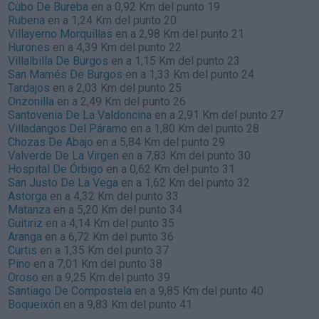
Cubo De Bureba
en a 0,92 Km del punto 19
Rubena
en a 1,24 Km del punto 20
Villayerno Morquillas
en a 2,98 Km del punto 21
Hurones
en a 4,39 Km del punto 22
Villalbilla De Burgos
en a 1,15 Km del punto 23
San Mamés De Burgos
en a 1,33 Km del punto 24
Tardajos
en a 2,03 Km del punto 25
Onzonilla
en a 2,49 Km del punto 26
Santovenia De La Valdoncina
en a 2,91 Km del punto 27
Villadangos Del Páramo
en a 1,80 Km del punto 28
Chozas De Abajo
en a 5,84 Km del punto 29
Valverde De La Virgen
en a 7,83 Km del punto 30
Hospital De Órbigo
en a 0,62 Km del punto 31
San Justo De La Vega
en a 1,62 Km del punto 32
Astorga
en a 4,32 Km del punto 33
Matanza
en a 5,20 Km del punto 34
Guitiriz
en a 4,14 Km del punto 35
Aranga
en a 6,72 Km del punto 36
Curtis
en a 1,35 Km del punto 37
Pino
en a 7,01 Km del punto 38
Oroso
en a 9,25 Km del punto 39
Santiago De Compostela
en a 9,85 Km del punto 40
Boqueixón
en a 9,83 Km del punto 41