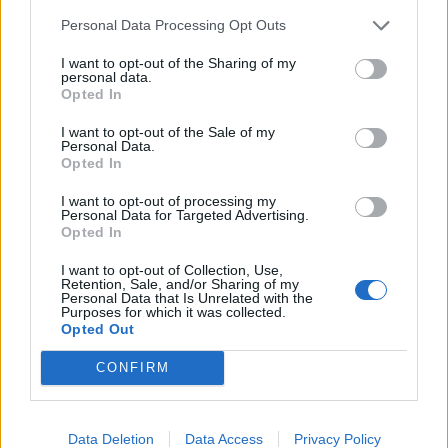
Personal Data Processing Opt Outs
Resumen de datos de la ruta entre Alfafar y
I want to opt-out of the Sharing of my
Arnhem Municipality
personal data.
Opted In
Tipo de
Precio
Gasto
Gasto
Gasto
I want to opt-out of the Sale of my
combustible
por litro
5l/100km
7l/100km
10l/100km
Personal Data.
Opted In
Gasolina 95
0,00€
93
l.
-
130
l.
-
186
l.
-
0,00€
0,00€
0,00€
I want to opt-out of processing my
Personal Data for Targeted Advertising.
Gasolina 98
0,00€
93
l.
-
130
l.
-
186
l.
-
Opted In
0,00€
0,00€
0,00€
I want to opt-out of Collection, Use,
Gasoil
0,00€
93
l.
-
130
l.
-
186
l.
-
Retention, Sale, and/or Sharing of my
0,00€
0,00€
0,00€
Personal Data that Is Unrelated with the
Purposes for which it was collected.
Bio diesel
0,00€
93
l.
-
130
l.
-
186
l.
-
Opted Out
0,00€
0,00€
0,00€
CONFIRM
Estado del tráfico e incidencias de la DGT en
Alfafar
Actualmente no hay incidencias de tráfico cerca de
Alfafar
Data Deletion
Data Access
Privacy Policy