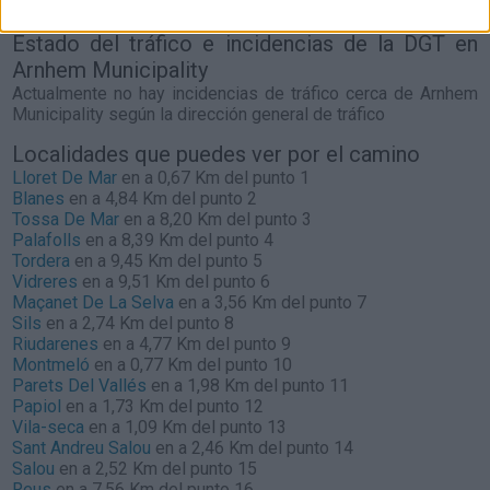
según la dirección general de tráfico
Estado del tráfico e incidencias de la DGT en
Arnhem Municipality
Actualmente no hay incidencias de tráfico cerca de
Arnhem
Municipality
según la dirección general de tráfico
Localidades que puedes ver por el camino
Lloret De Mar
en a 0,67 Km del punto 1
Blanes
en a 4,84 Km del punto 2
Tossa De Mar
en a 8,20 Km del punto 3
Palafolls
en a 8,39 Km del punto 4
Tordera
en a 9,45 Km del punto 5
Vidreres
en a 9,51 Km del punto 6
Maçanet De La Selva
en a 3,56 Km del punto 7
Sils
en a 2,74 Km del punto 8
Riudarenes
en a 4,77 Km del punto 9
Montmeló
en a 0,77 Km del punto 10
Parets Del Vallés
en a 1,98 Km del punto 11
Papiol
en a 1,73 Km del punto 12
Vila-seca
en a 1,09 Km del punto 13
Sant Andreu Salou
en a 2,46 Km del punto 14
Salou
en a 2,52 Km del punto 15
Reus
en a 7,56 Km del punto 16