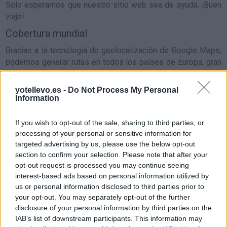
Solo esperamos que nuestro sitio web sea de ayuda.
¡Buen
viaje!
Cobertura mundial
Gracias a la tecnología de geolocalización de Google Maps,
podemos generar rutas en todos los países de
Europa
, gran
parte de Asia, Japón, gran parte de Latino América y Norte
América.
yotellevo.es -
Do Not Process My Personal
Information
Últimas rutas consultadas
If you wish to opt-out of the sale, sharing to third parties, or
de
BARRIO DE LA MERCED Buenos Aires
a
processing of your personal or sensitive information for
CUADRILLA 1011 (FCGSM., SUBDIVISION ALIANZA)
targeted advertising by us, please use the below opt-out
section to confirm your selection. Please note that after your
de
CUADRILLA 1011 (FCGSM., SUBDIVISION ALIANZA)
opt-out request is processed you may continue seeing
a
BARRIO DE LA MERCED Buenos Aires
interest-based ads based on personal information utilized by
de
COLONIA LOS CHIVATOS Buenos Aires
a
LA
us or personal information disclosed to third parties prior to
your opt-out. You may separately opt-out of the further
PLATA ESTAFETA No.18
disclosure of your personal information by third parties on the
de
LA PLATA ESTAFETA No.18
a
COLONIA LOS
IAB’s list of downstream participants. This information may
CHIVATOS Buenos Aires