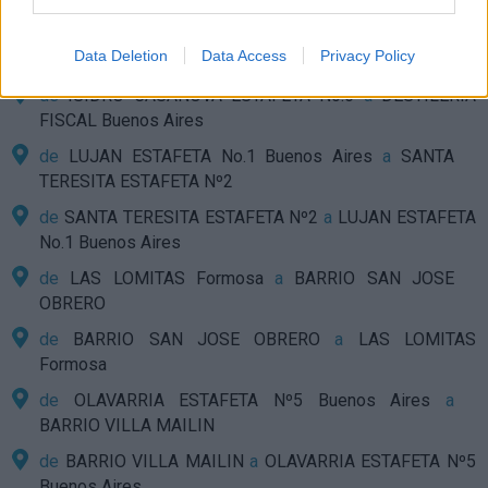
de
DESTILERIA FISCAL Buenos Aires
a
ISIDRO
Data Deletion
Data Access
Privacy Policy
CASANOVA ESTAFETA No.6
de
ISIDRO CASANOVA ESTAFETA No.6
a
DESTILERIA
FISCAL Buenos Aires
de
LUJAN ESTAFETA No.1 Buenos Aires
a
SANTA
TERESITA ESTAFETA Nº2
de
SANTA TERESITA ESTAFETA Nº2
a
LUJAN ESTAFETA
No.1 Buenos Aires
de
LAS LOMITAS Formosa
a
BARRIO SAN JOSE
OBRERO
de
BARRIO SAN JOSE OBRERO
a
LAS LOMITAS
Formosa
de
OLAVARRIA ESTAFETA Nº5 Buenos Aires
a
BARRIO VILLA MAILIN
de
BARRIO VILLA MAILIN
a
OLAVARRIA ESTAFETA Nº5
Buenos Aires