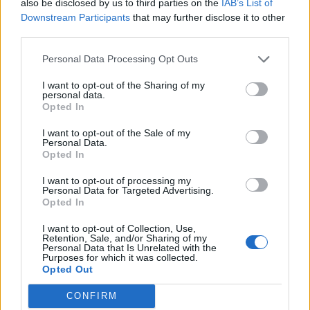
also be disclosed by us to third parties on the
IAB’s List of
Downstream Participants
that may further disclose it to other
de
MAR DE OSTENDE Buenos Aires
a
MAR DEL
third parties.
PLATA ESTAFETA No.5
Personal Data Processing Opt Outs
de
MAR DEL PLATA ESTAFETA No.5
a
MAR DE
OSTENDE Buenos Aires
I want to opt-out of the Sharing of my
personal data.
de
BARRIO MARIANO MORENO (VALENTIN ALSINA,
Opted In
PDO. LANUS) Buenos Aires
a
EL EMBRUJO
I want to opt-out of the Sale of my
de
EL EMBRUJO
a
BARRIO MARIANO MORENO
Personal Data.
(VALENTIN ALSINA, PDO. LANUS) Buenos Aires
Opted In
de
ALMACENES FFCC.GRAL.SAN MARTIN Buenos
I want to opt-out of processing my
Personal Data for Targeted Advertising.
Aires
a
BARRIO DE LA MERCED
Opted In
de
BARRIO DE LA MERCED
a
ALMACENES
I want to opt-out of Collection, Use,
FFCC.GRAL.SAN MARTIN Buenos Aires
Retention, Sale, and/or Sharing of my
Personal Data that Is Unrelated with the
de
BARRIO VILLA GAUCHO Buenos Aires
a
BARRIO
Purposes for which it was collected.
Opted Out
LOS PINOS (LLAVALLOL, PDO. LOMAS DE ZAMORA)
de
BARRIO LOS PINOS (LLAVALLOL, PDO. LOMAS DE
CONFIRM
ZAMORA)
a
BARRIO VILLA GAUCHO Buenos Aires