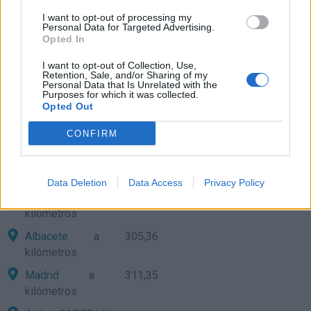
kilómetros
I want to opt-out of processing my
Huelva
Personal Data for Targeted Advertising.
a 180,89 kilómetros
Opted In
Cádiz
a 181,09 kilómetros
I want to opt-out of Collection, Use,
Badajoz
a 207,51
Retention, Sale, and/or Sharing of my
Personal Data that Is Unrelated with the
kilómetros
Purposes for which it was collected.
Opted Out
Ceuta
a 215,19 kilómetros
CONFIRM
Cáceres
a 219,34
kilómetros
Toledo
a 244,97 kilómetros
Data Deletion
Data Access
Privacy Policy
Almería
a 250,04
kilómetros
Albacete
a 305,36
kilómetros
Madrid
a 311,35
kilómetros