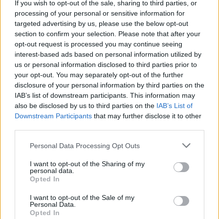
If you wish to opt-out of the sale, sharing to third parties, or
Almodóvar del Río
processing of your personal or sensitive information for
Palma del Rio
a 26,12
targeted advertising by us, please use the below opt-out
kilómetros
section to confirm your selection. Please note that after your
Cañada Rosal
a 29,07
opt-out request is processed you may continue seeing
kilómetros
interest-based ads based on personal information utilized by
us or personal information disclosed to third parties prior to
Villaviciosa de Córdoba
a
your opt-out. You may separately opt-out of the further
29,66 kilómetros
disclosure of your personal information by third parties on the
IAB’s list of downstream participants. This information may
Córdoba
a 26,10
also be disclosed by us to third parties on the
IAB’s List of
kilómetros
Downstream Participants
that may further disclose it to other
Sevilla
a 98,22 kilómetros
third parties.
Jaén
a 108,22 kilómetros
Personal Data Processing Opt Outs
Málaga
a 132,28
I want to opt-out of the Sharing of my
kilómetros
personal data.
Opted In
Granada
a 141,40
kilómetros
I want to opt-out of the Sale of my
Personal Data.
Ciudad Real
a 161,81
Opted In