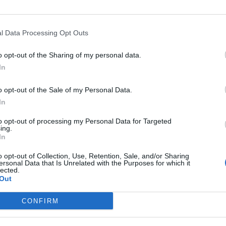
celona
l Data Processing Opt Outs
Mismo destino
o opt-out of the Sharing of my personal data.
In
elona
o opt-out of the Sale of my Personal Data.
Mismo destino
In
to opt-out of processing my Personal Data for Targeted
ing.
In
rabuco a Barcelona
Mismo destino
o opt-out of Collection, Use, Retention, Sale, and/or Sharing
ersonal Data that Is Unrelated with the Purposes for which it
lected.
ona
Out
Mismo destino
CONFIRM
ona