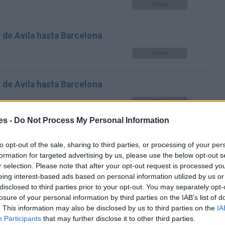
Optima
 de Avila hasta Barcelona
Optima
 de Avila hasta Barcelona
Optima
es -
Do Not Process My Personal Information
 de Avila hasta Barcelona
to opt-out of the sale, sharing to third parties, or processing of your per
Optima
formation for targeted advertising by us, please use the below opt-out s
r selection. Please note that after your opt-out request is processed y
eing interest-based ads based on personal information utilized by us or
 de Avila hasta Barcelona
disclosed to third parties prior to your opt-out. You may separately opt-
losure of your personal information by third parties on the IAB’s list of
Optima
. This information may also be disclosed by us to third parties on the
IA
Participants
that may further disclose it to other third parties.