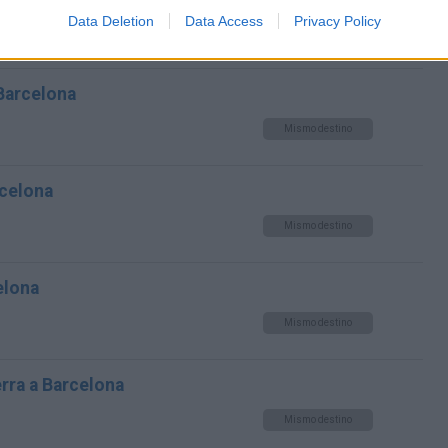
Data Deletion
Data Access
Privacy Policy
Mismo destino
 Barcelona
Mismo destino
rcelona
Mismo destino
elona
Mismo destino
erra a Barcelona
Mismo destino