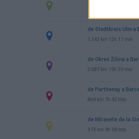
1.566 km
14h 36 min
de Stadtkreis Ulm a
1.342 km
12h 17 min
de Okres Žilina a Ba
2.087 km
19h 29 min
de Parthenay a Barc
864 km
7h 42 min
de Miravete de la Si
373 km
4h 38 min