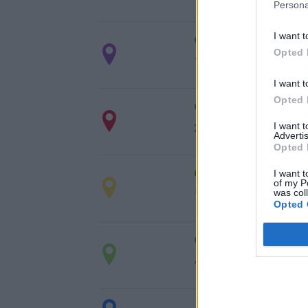
Persona
I want t
de Groningen. Munic
Opted 
1.917 km
17h 30 min
I want t
Opted 
de Villanueva de San
I want 
233 km
2h 27 min
Advertis
Opted 
de Puplinge a Madri
I want t
of my P
was col
1.385 km
12h 17 min
Opted 
de Benamaurel a Ma
495 km
4h 43 min