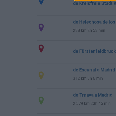
de Kreisfreie Stadt 
de Helechosa de los
238 km
2h 53 min
de Fürstenfeldbruck
de Escurial a Madrid
312 km
3h 6 min
de Trnava a Madrid
2.579 km
23h 45 min