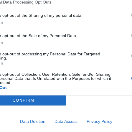
l Data Processing Opt Outs
o opt-out of the Sharing of my personal data.
ipality a Madrid
In
Mismo destino
o opt-out of the Sale of my Personal Data.
In
 Carlos a Madrid
to opt-out of processing my Personal Data for Targeted
Mismo destino
ing.
In
d
o opt-out of Collection, Use, Retention, Sale, and/or Sharing
ersonal Data that Is Unrelated with the Purposes for which it
lected.
Mismo destino
Out
CONFIRM
drid
Mismo destino
Data Deletion
Data Access
Privacy Policy